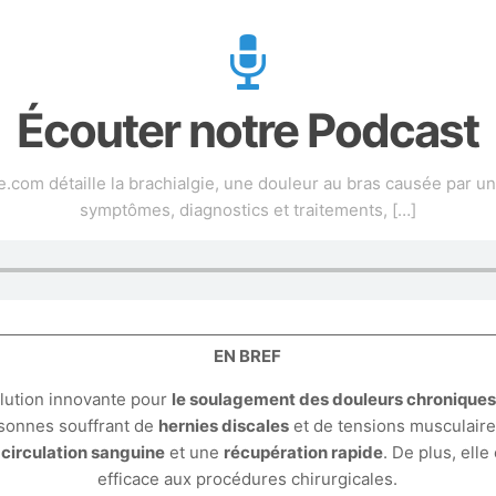
Écouter notre Podcast
om détaille la brachialgie, une douleur au bras causée par une
symptômes, diagnostics et traitements,
[…]
EN BREF
lution innovante pour
le soulagement des douleurs chronique
rsonnes souffrant de
hernies discales
et de tensions musculaire
 circulation sanguine
et une
récupération rapide
. De plus, elle
efficace aux procédures chirurgicales.