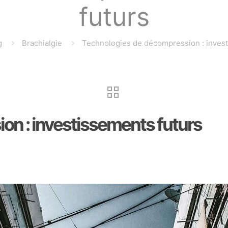
futurs
g
Brachialgie
Technologies de décompression : invest
on : investissements futurs