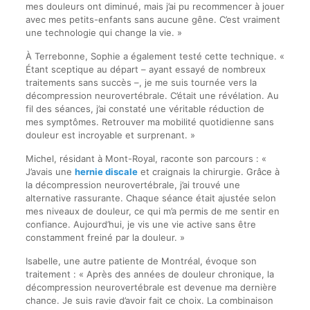
mes douleurs ont diminué, mais j’ai pu recommencer à jouer
avec mes petits-enfants sans aucune gêne. C’est vraiment
une technologie qui change la vie. »
À Terrebonne, Sophie a également testé cette technique. «
Étant sceptique au départ – ayant essayé de nombreux
traitements sans succès –, je me suis tournée vers la
décompression neurovertébrale. C’était une révélation. Au
fil des séances, j’ai constaté une véritable réduction de
mes symptômes. Retrouver ma mobilité quotidienne sans
douleur est incroyable et surprenant. »
Michel, résidant à Mont-Royal, raconte son parcours : «
J’avais une
hernie discale
et craignais la chirurgie. Grâce à
la décompression neurovertébrale, j’ai trouvé une
alternative rassurante. Chaque séance était ajustée selon
mes niveaux de douleur, ce qui m’a permis de me sentir en
confiance. Aujourd’hui, je vis une vie active sans être
constamment freiné par la douleur. »
Isabelle, une autre patiente de Montréal, évoque son
traitement : « Après des années de douleur chronique, la
décompression neurovertébrale est devenue ma dernière
chance. Je suis ravie d’avoir fait ce choix. La combinaison