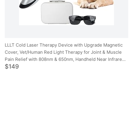
LLLT Cold Laser Therapy Device with Upgrade Magnetic
Cover, Vet/Human Red Light Therapy for Joint & Muscle
Pain Relief with 808nm & 650nm, Handheld Near Infrared
$149
Light Therapy for Pets Dogs Cats