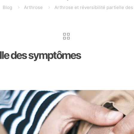
Blog
Arthrose
Arthrose et réversibilité partielle d
tielle des symptômes