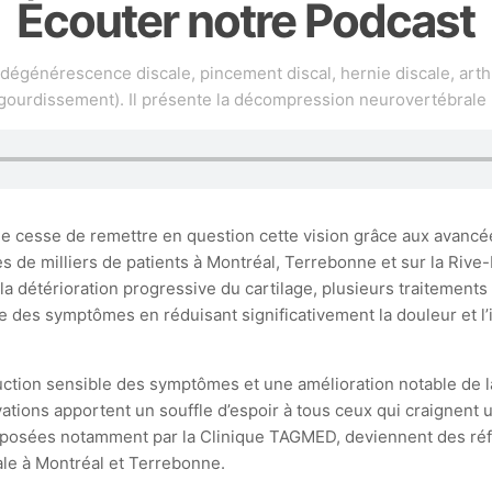
Écouter notre Podcast
(dégénérescence discale, pincement discal, hernie discale, arth
gourdissement). Il présente la décompression neurovertébrale
 ne cesse de remettre en question cette vision grâce aux avan
e milliers de patients à Montréal, Terrebonne et sur la Rive-N
de la détérioration progressive du cartilage, plusieurs traitem
le des symptômes en réduisant significativement la douleur et l’
éduction sensible des symptômes et une amélioration notable de 
vations apportent un souffle d’espoir à tous ceux qui craignent
posées notamment par la Clinique TAGMED, deviennent des réfé
ale à Montréal et Terrebonne.