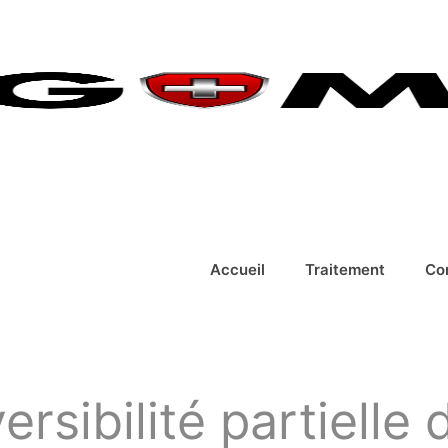
Accueil
Traitement
Co
versibilité partiell