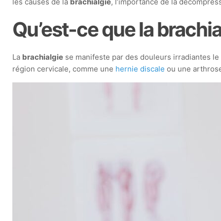
les causes de la
brachialgie
, l’importance de la décompress
Qu’est-ce que la brachia
La
brachialgie
se manifeste par des douleurs irradiantes l
région cervicale, comme une
hernie discale
ou une arthrose