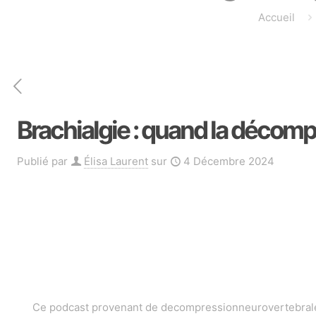
Accueil
Brachialgie : quand la décompr
Publié par
Élisa Laurent
sur
4 Décembre 2024
Ce podcast provenant de decompressionneurovertebrale.c