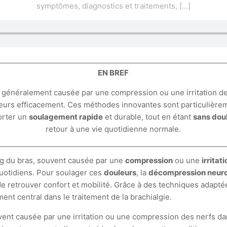
symptômes, diagnostics et traitements,
[…]
EN BREF
s, généralement causée par une compression ou une irritation de
ouleurs efficacement. Ces méthodes innovantes sont particuliè
orter un
soulagement rapide
et durable, tout en étant
sans dou
retour à une vie quotidienne normale.
ong du bras, souvent causée par une
compression
ou une
irritat
 quotidiens. Pour soulager ces
douleurs
, la
décompression neuro
i de retrouver confort et mobilité. Grâce à des techniques adapt
ent central dans le traitement de la brachialgie.
ent causée par une irritation ou une compression des nerfs dans