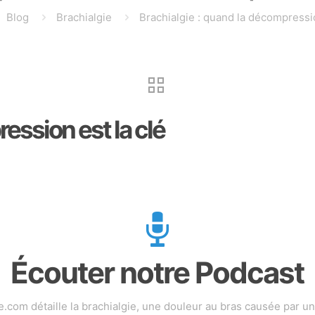
Blog
Brachialgie
Brachialgie : quand la décompressio
ession est la clé
Écouter notre Podcast
om détaille la brachialgie, une douleur au bras causée par une