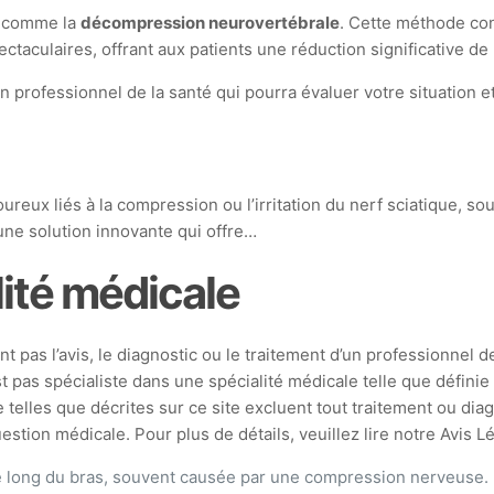
s comme la
décompression neurovertébrale
. Cette méthode cons
taculaires, offrant aux patients une réduction significative de 
r un professionnel de la santé qui pourra évaluer votre situatio
eux liés à la compression ou l’irritation du nerf sciatique, so
ne solution innovante qui offre…
ité médicale
t pas l’avis, le diagnostic ou le traitement d’un professionnel d
st pas spécialiste dans une spécialité médicale telle que défin
 telles que décrites sur ce site excluent tout traitement ou di
stion médicale. Pour plus de détails, veuillez lire notre Avis L
le long du bras, souvent causée par une compression nerveuse.