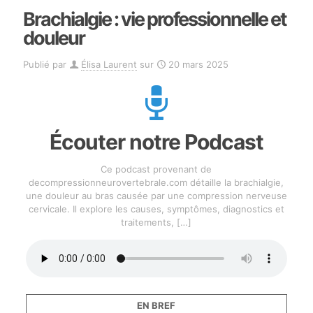
Brachialgie : vie professionnelle et
douleur
Publié par
Élisa Laurent
sur
20 mars 2025
Écouter notre Podcast
Ce podcast provenant de
decompressionneurovertebrale.com détaille la brachialgie,
une douleur au bras causée par une compression nerveuse
cervicale. Il explore les causes, symptômes, diagnostics et
traitements,
[…]
EN BREF