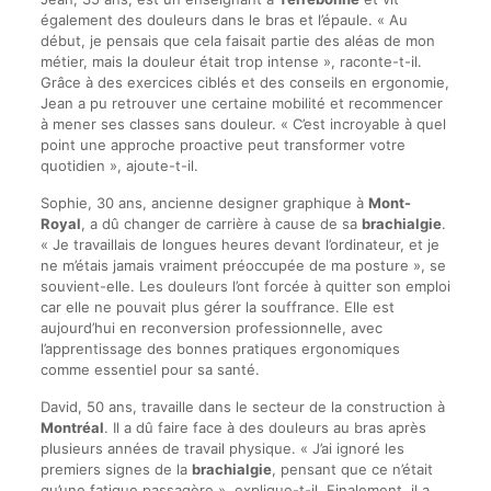
également des douleurs dans le bras et l’épaule. « Au
début, je pensais que cela faisait partie des aléas de mon
métier, mais la douleur était trop intense », raconte-t-il.
Grâce à des exercices ciblés et des conseils en ergonomie,
Jean a pu retrouver une certaine mobilité et recommencer
à mener ses classes sans douleur. « C’est incroyable à quel
point une approche proactive peut transformer votre
quotidien », ajoute-t-il.
Sophie, 30 ans, ancienne designer graphique à
Mont-
Royal
, a dû changer de carrière à cause de sa
brachialgie
.
« Je travaillais de longues heures devant l’ordinateur, et je
ne m’étais jamais vraiment préoccupée de ma posture », se
souvient-elle. Les douleurs l’ont forcée à quitter son emploi
car elle ne pouvait plus gérer la souffrance. Elle est
aujourd’hui en reconversion professionnelle, avec
l’apprentissage des bonnes pratiques ergonomiques
comme essentiel pour sa santé.
David, 50 ans, travaille dans le secteur de la construction à
Montréal
. Il a dû faire face à des douleurs au bras après
plusieurs années de travail physique. « J’ai ignoré les
premiers signes de la
brachialgie
, pensant que ce n’était
qu’une fatigue passagère », explique-t-il. Finalement, il a