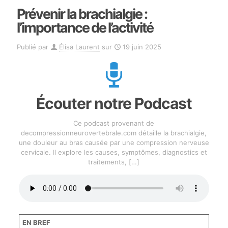
Prévenir la brachialgie :
l’importance de l’activité
Publié par
Élisa Laurent
sur
19 juin 2025
Écouter notre Podcast
Ce podcast provenant de
decompressionneurovertebrale.com détaille la brachialgie,
une douleur au bras causée par une compression nerveuse
cervicale. Il explore les causes, symptômes, diagnostics et
traitements,
[…]
EN BREF