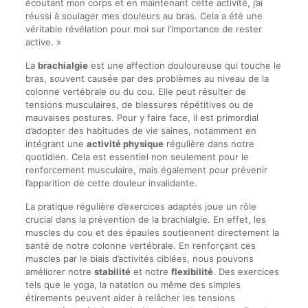
écoutant mon corps et en maintenant cette activité, j’ai
réussi à soulager mes douleurs au bras. Cela a été une
véritable révélation pour moi sur l’importance de rester
active. »
La
brachialgie
est une affection douloureuse qui touche le
bras, souvent causée par des problèmes au niveau de la
colonne vertébrale ou du cou. Elle peut résulter de
tensions musculaires, de blessures répétitives ou de
mauvaises postures. Pour y faire face, il est primordial
d’adopter des habitudes de vie saines, notamment en
intégrant une
activité physique
régulière dans notre
quotidien. Cela est essentiel non seulement pour le
renforcement musculaire, mais également pour prévenir
l’apparition de cette douleur invalidante.
La pratique régulière d’exercices adaptés joue un rôle
crucial dans la prévention de la brachialgie. En effet, les
muscles du cou et des épaules soutiennent directement la
santé de notre colonne vertébrale. En renforçant ces
muscles par le biais d’activités ciblées, nous pouvons
améliorer notre
stabilité
et notre
flexibilité
. Des exercices
tels que le yoga, la natation ou même des simples
étirements peuvent aider à relâcher les tensions