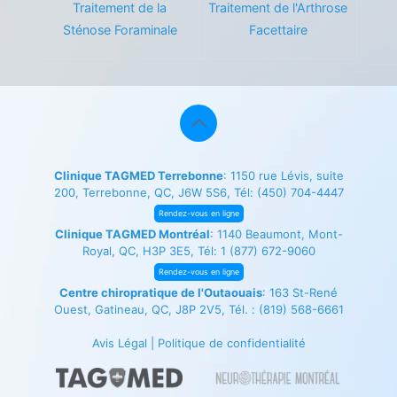
Traitement de la
Traitement de l'Arthrose
Sténose Foraminale
Facettaire
Clinique TAGMED Terrebonne
: 1150 rue Lévis, suite
200, Terrebonne, QC, J6W 5S6, Tél:
(450) 704-4447
Rendez-vous en ligne
Clinique TAGMED Montréal
: 1140 Beaumont, Mont-
Royal, QC, H3P 3E5, Tél:
1 (877) 672-9060
Rendez-vous en ligne
Centre chiropratique de l'Outaouais
: 163 St-René
Ouest, Gatineau, QC, J8P 2V5, Tél. :
(819) 568-6661
Avis Légal
|
Politique de confidentialité