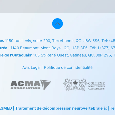
ne
: 1150 rue Lévis, suite 200, Terrebonne, QC, J6W 5S6, Tél:
(4
tréal
: 1140 Beaumont, Mont-Royal, QC, H3P 3E5, Tél:
1 (877) 6
ue de l'Outaouais
: 163 St-René Ouest, Gatineau, QC, J8P 2V5, T
Avis Légal
|
Politique de confidentialité
TAGMED
| Traitement de décompression neurovertébrale à: | Terr