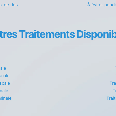
ux de dos
À éviter penda
tres Traitements Disponib
cale
scale
scale
Tra
nale
T
minale
Trai