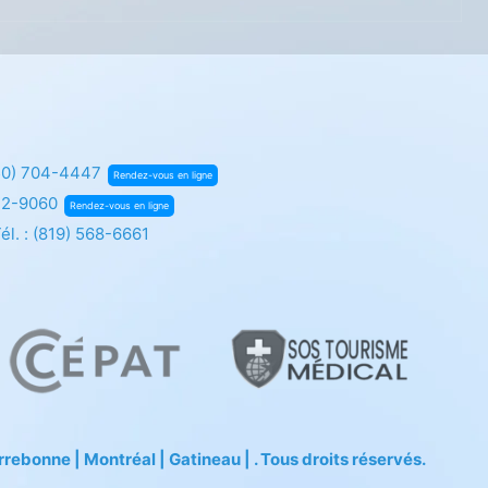
50) 704-4447
Rendez-vous en ligne
72-9060
Rendez-vous en ligne
él. :
(819) 568-6661
ebonne | Montréal | Gatineau | . Tous droits réservés.