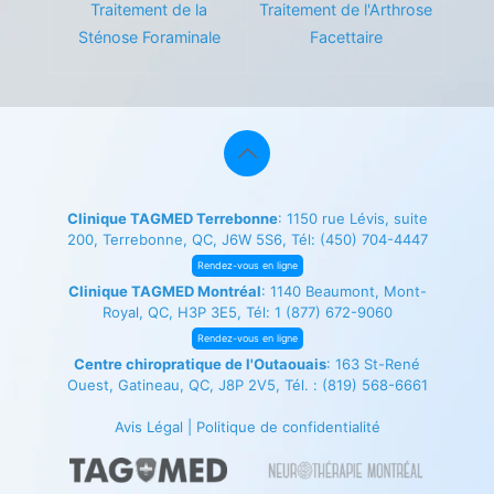
Traitement de la
Traitement de l'Arthrose
Sténose Foraminale
Facettaire
Clinique TAGMED Terrebonne
: 1150 rue Lévis, suite
200, Terrebonne, QC, J6W 5S6, Tél:
(450) 704-4447
Rendez-vous en ligne
Clinique TAGMED Montréal
: 1140 Beaumont, Mont-
Royal, QC, H3P 3E5, Tél:
1 (877) 672-9060
Rendez-vous en ligne
Centre chiropratique de l'Outaouais
: 163 St-René
Ouest, Gatineau, QC, J8P 2V5, Tél. :
(819) 568-6661
Avis Légal
|
Politique de confidentialité