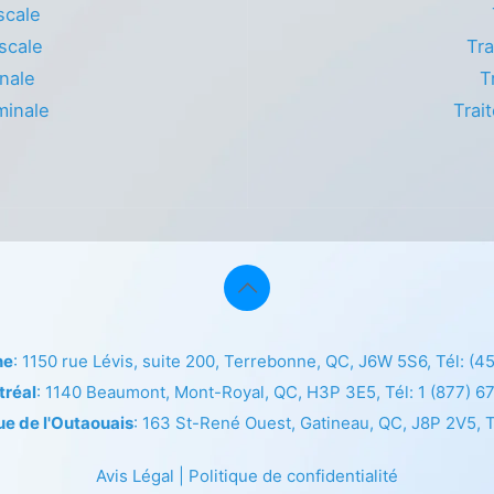
scale
scale
Tra
nale
T
minale
Trai
ne
: 1150 rue Lévis, suite 200, Terrebonne, QC, J6W 5S6, Tél:
(4
tréal
: 1140 Beaumont, Mont-Royal, QC, H3P 3E5, Tél:
1 (877) 6
ue de l'Outaouais
: 163 St-René Ouest, Gatineau, QC, J8P 2V5, T
Avis Légal
|
Politique de confidentialité