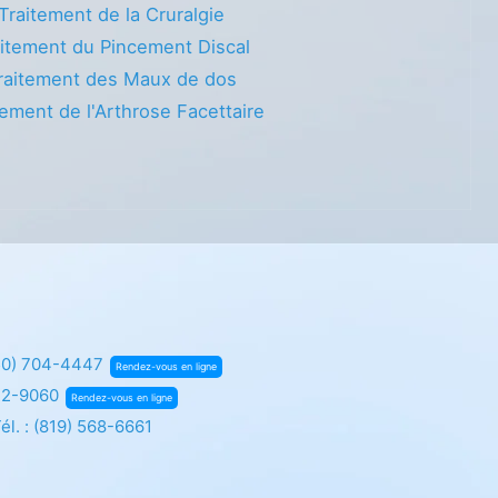
Traitement de la Cruralgie
itement du Pincement Discal
raitement des Maux de dos
tement de l'Arthrose Facettaire
50) 704-4447
Rendez-vous en ligne
72-9060
Rendez-vous en ligne
él. :
(819) 568-6661