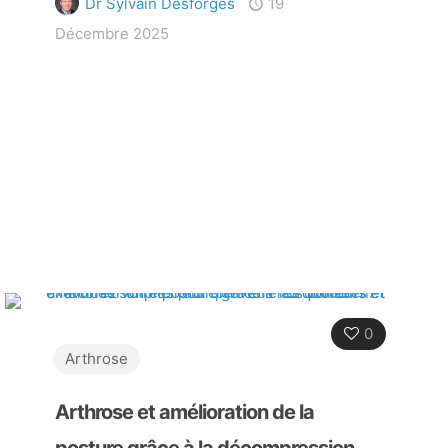
Dr Sylvain Desforges
19
Décembre 2025
0
Arthrose
Arthrose et amélioration de la
posture grâce à la décompression