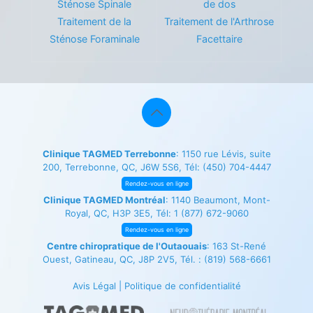
Sténose Spinale
de dos
Traitement de la
Traitement de l'Arthrose
Sténose Foraminale
Facettaire
Clinique TAGMED Terrebonne
: 1150 rue Lévis, suite
200, Terrebonne, QC, J6W 5S6, Tél:
(450) 704-4447
Rendez-vous en ligne
Clinique TAGMED Montréal
: 1140 Beaumont, Mont-
Royal, QC, H3P 3E5, Tél:
1 (877) 672-9060
Rendez-vous en ligne
Centre chiropratique de l'Outaouais
: 163 St-René
Ouest, Gatineau, QC, J8P 2V5, Tél. :
(819) 568-6661
Avis Légal
|
Politique de confidentialité