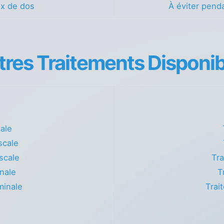
ux de dos
À éviter penda
tres Traitements Disponib
cale
scale
scale
Tra
nale
T
minale
Trai