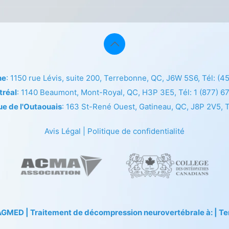
ne
: 1150 rue Lévis, suite 200, Terrebonne, QC, J6W 5S6, Tél:
(4
tréal
: 1140 Beaumont, Mont-Royal, QC, H3P 3E5, Tél:
1 (877) 6
ue de l'Outaouais
: 163 St-René Ouest, Gatineau, QC, J8P 2V5, T
Avis Légal
|
Politique de confidentialité
TAGMED
| Traitement de décompression neurovertébrale à: | Terr