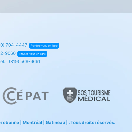
50) 704-4447
Rendez-vous en ligne
72-9060
Rendez-vous en ligne
él. :
(819) 568-6661
ebonne | Montréal | Gatineau | . Tous droits réservés.