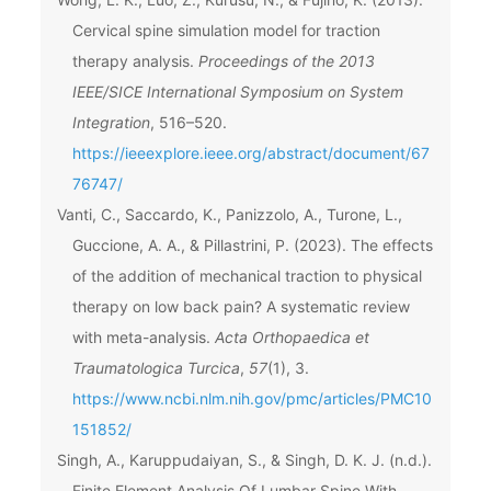
Cervical spine simulation model for traction
therapy analysis.
Proceedings of the 2013
IEEE/SICE International Symposium on System
Integration
, 516–520.
https://ieeexplore.ieee.org/abstract/document/67
76747/
Vanti, C., Saccardo, K., Panizzolo, A., Turone, L.,
Guccione, A. A., & Pillastrini, P. (2023). The effects
of the addition of mechanical traction to physical
therapy on low back pain? A systematic review
with meta-analysis.
Acta Orthopaedica et
Traumatologica Turcica
,
57
(1), 3.
https://www.ncbi.nlm.nih.gov/pmc/articles/PMC10
151852/
Singh, A., Karuppudaiyan, S., & Singh, D. K. J. (n.d.).
Finite Element Analysis Of Lumbar Spine With