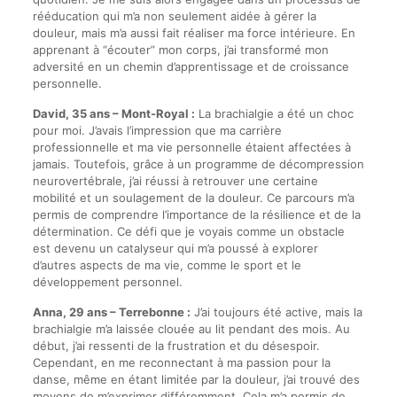
rééducation qui m’a non seulement aidée à gérer la
douleur, mais m’a aussi fait réaliser ma force intérieure. En
apprenant à “écouter” mon corps, j’ai transformé mon
adversité en un chemin d’apprentissage et de croissance
personnelle.
David, 35 ans – Mont-Royal :
La brachialgie a été un choc
pour moi. J’avais l’impression que ma carrière
professionnelle et ma vie personnelle étaient affectées à
jamais. Toutefois, grâce à un programme de décompression
neurovertébrale, j’ai réussi à retrouver une certaine
mobilité et un soulagement de la douleur. Ce parcours m’a
permis de comprendre l’importance de la résilience et de la
détermination. Ce défi que je voyais comme un obstacle
est devenu un catalyseur qui m’a poussé à explorer
d’autres aspects de ma vie, comme le sport et le
développement personnel.
Anna, 29 ans – Terrebonne :
J’ai toujours été active, mais la
brachialgie m’a laissée clouée au lit pendant des mois. Au
début, j’ai ressenti de la frustration et du désespoir.
Cependant, en me reconnectant à ma passion pour la
danse, même en étant limitée par la douleur, j’ai trouvé des
moyens de m’exprimer différemment. Cela m’a permis de