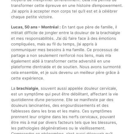
transformer cette épreuve en une histoire d’empowerment.
J’ai appris à accepter mon corps tel qu’il est et à célébrer
chaque petite victoire.
Lucas, 50 ans – Montréal :
En tant que père de famille, il
m’était difficile de jongler entre la douleur de la brachialgie
et mes responsabilités. J’ai dû faire face à des émotions
compliquées, mais au fil du temps, j’ai appris à
communiquer mes besoins à ma famille. Ce processus de
partage a non seulement renforcé nos liens, mais m’a
également aidé à transformer cette adversité en une
plateforme d’entraide et de soutien. Nous avons surmonté
cela ensemble, et je suis devenu un meilleur père grâce à
cette expérience.
La
brachialgie
, souvent aussi appelée douleur cervicale,
est un symptôme qui peut être débilitant, affectant la vie
quotidienne d’une personne. Elle se manifeste par des
douleurs lancinantes, des engourdissements et des
faiblesses dans les bras et les mains. Ces symptômes
prennent leur origine dans les nerfs cervicaux, pouvant
être mis à mal par divers facteurs tels que les blessures,
les pathologies dégénératives ou le vieillissement.
Comprendre ce phénomène, c’est aussi découvrir qu’il