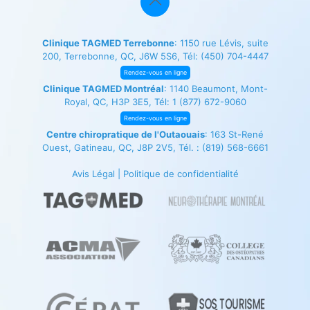
Clinique TAGMED Terrebonne
: 1150 rue Lévis, suite
200, Terrebonne, QC, J6W 5S6, Tél:
(450) 704-4447
Rendez-vous en ligne
Clinique TAGMED Montréal
: 1140 Beaumont, Mont-
Royal, QC, H3P 3E5, Tél:
1 (877) 672-9060
Rendez-vous en ligne
Centre chiropratique de l'Outaouais
: 163 St-René
Ouest, Gatineau, QC, J8P 2V5, Tél. :
(819) 568-6661
Avis Légal
|
Politique de confidentialité