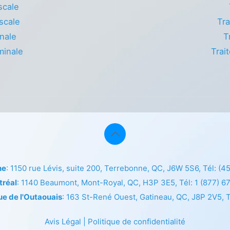
scale
scale
Tra
nale
T
minale
Trai
ne
: 1150 rue Lévis, suite 200, Terrebonne, QC, J6W 5S6, Tél:
(4
tréal
: 1140 Beaumont, Mont-Royal, QC, H3P 3E5, Tél:
1 (877) 6
ue de l'Outaouais
: 163 St-René Ouest, Gatineau, QC, J8P 2V5, T
Avis Légal
|
Politique de confidentialité