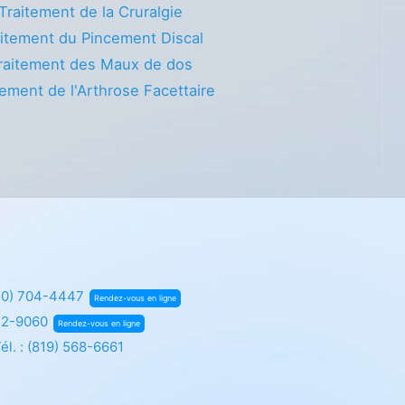
Traitement de la Cruralgie
itement du Pincement Discal
raitement des Maux de dos
tement de l'Arthrose Facettaire
50) 704-4447
Rendez-vous en ligne
72-9060
Rendez-vous en ligne
él. :
(819) 568-6661