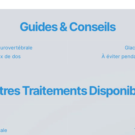
Guides & Conseils
urovertébrale
Glac
ux de dos
À éviter penda
tres Traitements Disponib
cale