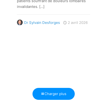
patients souffrant de douleurs lombaires
invalidantes.
[…]
Dr Sylvain Desforges
2 avril 2026
Charger plus