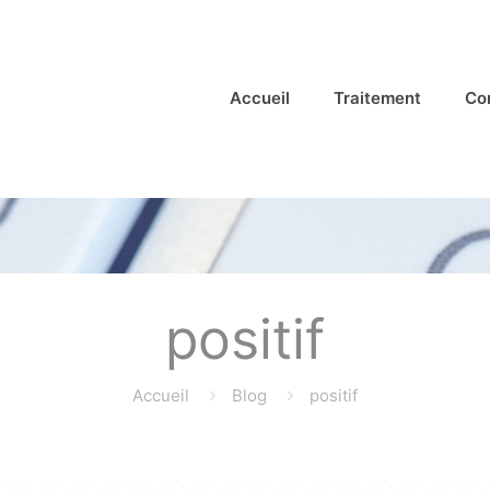
Accueil
Traitement
Co
positif
Accueil
Blog
positif