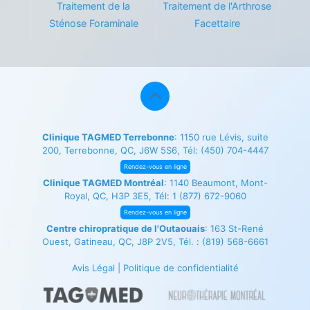
Traitement de la
Traitement de l'Arthrose
Sténose Foraminale
Facettaire
Clinique TAGMED Terrebonne
: 1150 rue Lévis, suite
200, Terrebonne, QC, J6W 5S6, Tél:
(450) 704-4447
Rendez-vous en ligne
Clinique TAGMED Montréal
: 1140 Beaumont, Mont-
Royal, QC, H3P 3E5, Tél:
1 (877) 672-9060
Rendez-vous en ligne
Centre chiropratique de l'Outaouais
: 163 St-René
Ouest, Gatineau, QC, J8P 2V5, Tél. :
(819) 568-6661
Avis Légal
|
Politique de confidentialité