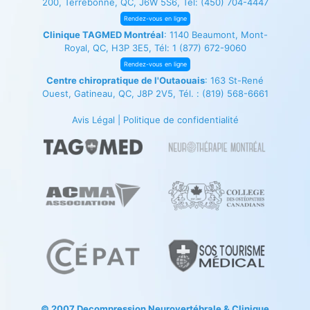
200, Terrebonne, QC, J6W 5S6, Tél:
(450) 704-4447
Rendez-vous en ligne
Clinique TAGMED Montréal
: 1140 Beaumont, Mont-
Royal, QC, H3P 3E5, Tél:
1 (877) 672-9060
Rendez-vous en ligne
Centre chiropratique de l'Outaouais
: 163 St-René
Ouest, Gatineau, QC, J8P 2V5, Tél. :
(819) 568-6661
Avis Légal
|
Politique de confidentialité
© 2007
Decompression Neurovertébrale
&
Clinique