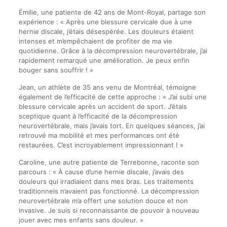
Émilie, une patiente de 42 ans de Mont-Royal, partage son
expérience : « Après une blessure cervicale due à une
hernie discale, j’étais désespérée. Les douleurs étaient
intenses et m’empêchaient de profiter de ma vie
quotidienne. Grâce à la décompression neurovertébrale, j’ai
rapidement remarqué une amélioration. Je peux enfin
bouger sans souffrir ! »
Jean, un athlète de 35 ans venu de Montréal, témoigne
également de l’efficacité de cette approche : « J’ai subi une
blessure cervicale après un accident de sport. J’étais
sceptique quant à l’efficacité de la décompression
neurovertébrale, mais j’avais tort. En quelques séances, j’ai
retrouvé ma mobilité et mes performances ont été
restaurées. C’est incroyablement impressionnant ! »
Caroline, une autre patiente de Terrebonne, raconte son
parcours : « À cause d’une hernie discale, j’avais des
douleurs qui irradiaient dans mes bras. Les traitements
traditionnels n’avaient pas fonctionné. La décompression
neurovertébrale m’a offert une solution douce et non
invasive. Je suis si reconnaissante de pouvoir à nouveau
jouer avec mes enfants sans douleur. »