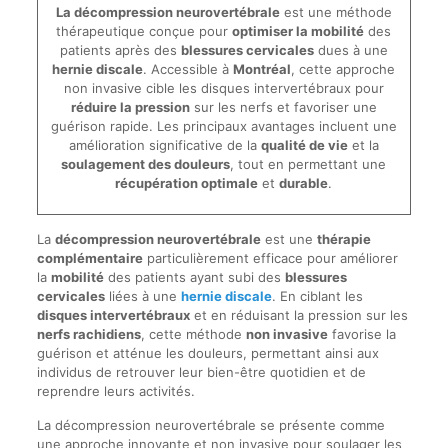
La décompression neurovertébrale
est une méthode
thérapeutique conçue pour
optimiser la mobilité
des
patients après des
blessures cervicales
dues à une
hernie discale
. Accessible à
Montréal
, cette approche
non invasive cible les disques intervertébraux pour
réduire la pression
sur les nerfs et favoriser une
guérison rapide. Les principaux avantages incluent une
amélioration significative de la
qualité de vie
et la
soulagement des douleurs
, tout en permettant une
récupération optimale
et
durable
.
La
décompression neurovertébrale
est une
thérapie
complémentaire
particulièrement efficace pour améliorer
la
mobilité
des patients ayant subi des
blessures
cervicales
liées à une
hernie discale
. En ciblant les
disques intervertébraux
et en réduisant la pression sur les
nerfs rachidiens
, cette méthode
non invasive
favorise la
guérison et atténue les douleurs, permettant ainsi aux
individus de retrouver leur bien-être quotidien et de
reprendre leurs activités.
La décompression neurovertébrale se présente comme
une approche innovante et non invasive pour soulager les