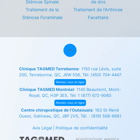
Sténose Spinale
de dos
Traitement de la
Traitement de l'Arthrose
Sténose Foraminale
Facettaire
Clinique TAGMED Terrebonne
: 1150 rue Lévis, suite
200, Terrebonne, QC, J6W 5S6, Tél:
(450) 704-4447
Rendez-vous en ligne
Clinique TAGMED Montréal
: 1140 Beaumont, Mont-
Royal, QC, H3P 3E5, Tél:
1 (877) 672-9060
Rendez-vous en ligne
Centre chiropratique de l'Outaouais
: 163 St-René
Ouest, Gatineau, QC, J8P 2V5, Tél. :
(819) 568-6661
Avis Légal
|
Politique de confidentialité