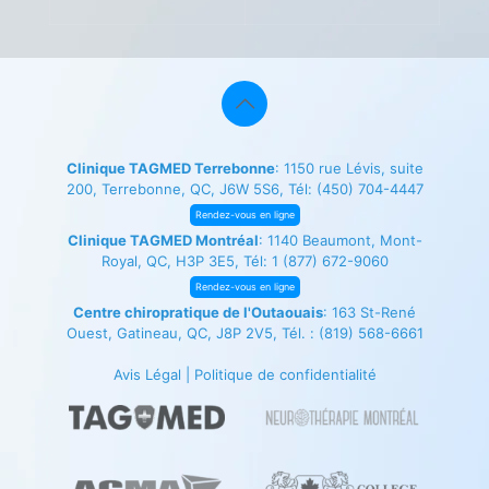
Clinique TAGMED Terrebonne
: 1150 rue Lévis, suite
200, Terrebonne, QC, J6W 5S6, Tél:
(450) 704-4447
Rendez-vous en ligne
Clinique TAGMED Montréal
: 1140 Beaumont, Mont-
Royal, QC, H3P 3E5, Tél:
1 (877) 672-9060
Rendez-vous en ligne
Centre chiropratique de l'Outaouais
: 163 St-René
Ouest, Gatineau, QC, J8P 2V5, Tél. :
(819) 568-6661
Avis Légal
|
Politique de confidentialité