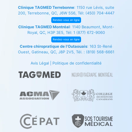
Clinique TAGMED Terrebonne
: 1150 rue Lévis, suite
200, Terrebonne, QC, J6W 5S6, Tél:
(450) 704-4447
Rendez-vous en ligne
Clinique TAGMED Montréal
: 1140 Beaumont, Mont-
Royal, QC, H3P 3E5, Tél:
1 (877) 672-9060
Rendez-vous en ligne
Centre chiropratique de l'Outaouais
: 163 St-René
Ouest, Gatineau, QC, J8P 2V5, Tél. :
(819) 568-6661
Avis Légal
|
Politique de confidentialité