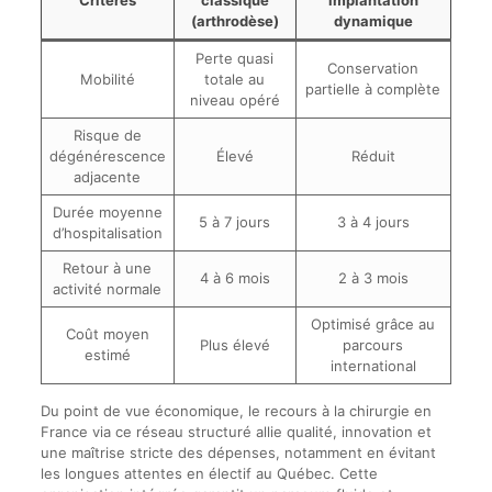
(arthrodèse)
dynamique
Perte quasi
Conservation
Mobilité
totale au
partielle à complète
niveau opéré
Risque de
dégénérescence
Élevé
Réduit
adjacente
Durée moyenne
5 à 7 jours
3 à 4 jours
d’hospitalisation
Retour à une
4 à 6 mois
2 à 3 mois
activité normale
Optimisé grâce au
Coût moyen
Plus élevé
parcours
estimé
international
Du point de vue économique, le recours à la chirurgie en
France via ce réseau structuré allie qualité, innovation et
une maîtrise stricte des dépenses, notamment en évitant
les longues attentes en électif au Québec. Cette