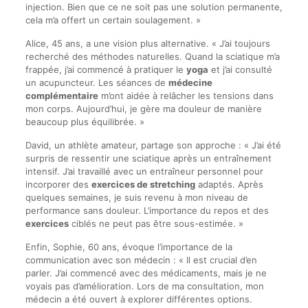
injection. Bien que ce ne soit pas une solution permanente,
cela m’a offert un certain soulagement. »
Alice, 45 ans, a une vision plus alternative. « J’ai toujours
recherché des méthodes naturelles. Quand la sciatique m’a
frappée, j’ai commencé à pratiquer le
yoga
et j’ai consulté
un acupuncteur. Les séances de
médecine
complémentaire
m’ont aidée à relâcher les tensions dans
mon corps. Aujourd’hui, je gère ma douleur de manière
beaucoup plus équilibrée. »
David, un athlète amateur, partage son approche : « J’ai été
surpris de ressentir une sciatique après un entraînement
intensif. J’ai travaillé avec un entraîneur personnel pour
incorporer des
exercices de stretching
adaptés. Après
quelques semaines, je suis revenu à mon niveau de
performance sans douleur. L’importance du repos et des
exercices
ciblés ne peut pas être sous-estimée. »
Enfin, Sophie, 60 ans, évoque l’importance de la
communication avec son médecin : « Il est crucial d’en
parler. J’ai commencé avec des médicaments, mais je ne
voyais pas d’amélioration. Lors de ma consultation, mon
médecin a été ouvert à explorer différentes options.