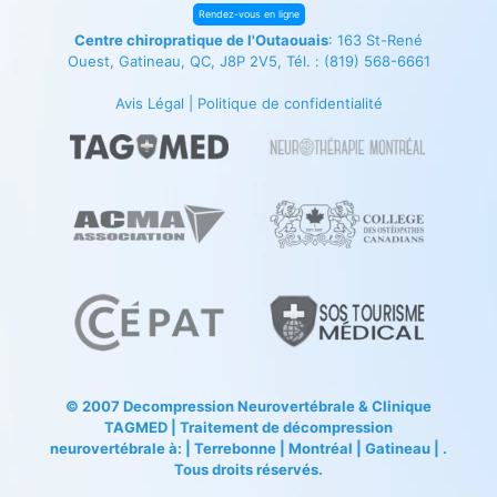
Rendez-vous en ligne
Centre chiropratique de l'Outaouais
: 163 St-René
Ouest, Gatineau, QC, J8P 2V5, Tél. :
(819) 568-6661
Avis Légal
|
Politique de confidentialité
© 2007
Decompression Neurovertébrale
&
Clinique
TAGMED
| Traitement de décompression
neurovertébrale à: | Terrebonne | Montréal | Gatineau | .
Tous droits réservés.