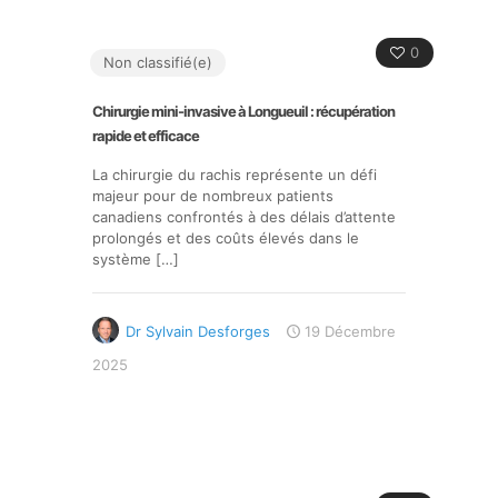
0
Non classifié(e)
Chirurgie mini-invasive à Longueuil : récupération
rapide et efficace
La chirurgie du rachis représente un défi
majeur pour de nombreux patients
canadiens confrontés à des délais d’attente
prolongés et des coûts élevés dans le
système
[…]
Dr Sylvain Desforges
19 Décembre
2025