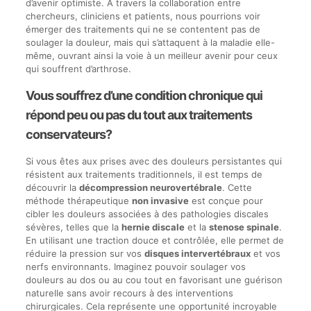
d’avenir optimiste. À travers la collaboration entre
chercheurs, cliniciens et patients, nous pourrions voir
émerger des traitements qui ne se contentent pas de
soulager la douleur, mais qui s’attaquent à la maladie elle-
même, ouvrant ainsi la voie à un meilleur avenir pour ceux
qui souffrent d’arthrose.
Vous souffrez d’une condition chronique qui
répond peu ou pas du tout aux traitements
conservateurs?
Si vous êtes aux prises avec des douleurs persistantes qui
résistent aux traitements traditionnels, il est temps de
découvrir la
décompression neurovertébrale
. Cette
méthode thérapeutique
non invasive
est conçue pour
cibler les douleurs associées à des pathologies discales
sévères, telles que la
hernie discale
et la
stenose spinale
.
En utilisant une traction douce et contrôlée, elle permet de
réduire la pression sur vos
disques intervertébraux
et vos
nerfs environnants. Imaginez pouvoir soulager vos
douleurs au dos ou au cou tout en favorisant une guérison
naturelle sans avoir recours à des interventions
chirurgicales. Cela représente une opportunité incroyable