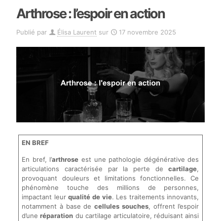
Arthrose : l’espoir en action
Publié par
Élisa Laurent
sur
17 novembre 2025
EN BREF
En bref, l’
arthrose
est une pathologie dégénérative des
articulations caractérisée par la perte de
cartilage
,
provoquant douleurs et limitations fonctionnelles. Ce
phénomène touche des millions de personnes,
impactant leur
qualité de vie
. Les traitements innovants,
notamment à base de
cellules souches
, offrent l’espoir
d’une
réparation
du cartilage articulatoire, réduisant ainsi