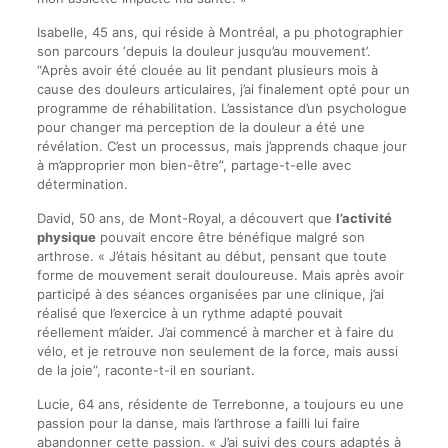
Isabelle, 45 ans, qui réside à Montréal, a pu photographier
son parcours ‘depuis la douleur jusqu’au mouvement’.
“Après avoir été clouée au lit pendant plusieurs mois à
cause des douleurs articulaires, j’ai finalement opté pour un
programme de réhabilitation. L’assistance d’un psychologue
pour changer ma perception de la douleur a été une
révélation. C’est un processus, mais j’apprends chaque jour
à m’approprier mon bien-être”, partage-t-elle avec
détermination.
David, 50 ans, de Mont-Royal, a découvert que
l’activité
physique
pouvait encore être bénéfique malgré son
arthrose. « J’étais hésitant au début, pensant que toute
forme de mouvement serait douloureuse. Mais après avoir
participé à des séances organisées par une clinique, j’ai
réalisé que l’exercice à un rythme adapté pouvait
réellement m’aider. J’ai commencé à marcher et à faire du
vélo, et je retrouve non seulement de la force, mais aussi
de la joie”, raconte-t-il en souriant.
Lucie, 64 ans, résidente de Terrebonne, a toujours eu une
passion pour la danse, mais l’arthrose a failli lui faire
abandonner cette passion. « J’ai suivi des cours adaptés à