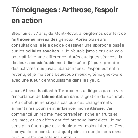
Témoignages : Arthrose, l’espoir
en action
Stéphanie, 57 ans, de Mont-Royal, a longtemps souffert de
l’
arthrose
au niveau des genoux. Après plusieurs
consultations, elle a décidé d’essayer une approche basée
sur les
cellules souches
. « Je n’aurais jamais cru que cela
pourrait faire une différence. Après quelques séances, la
douleur a considérablement diminué et j’ai pu reprendre
des activités que j’avais abandonnées. L’espoir est enfin
revenu, et je me sens beaucoup mieux », témoigne-t-elle
avec une lueur d’enthousiasme dans les yeux.
Jean, 61 ans, habitant à Terrebonne, a dirigé la parole vers
l’importance de l’
alimentation
dans la gestion de son état.
« Au début, je ne croyais pas que des changements
alimentaires pourraient influencer mon
arthrose
. J’ai
commencé un régime méditerranéen, riche en fruits et
légumes, et les effets ont été presque immédiats. Je me
sens plus énergique et la douleur est moins intense. C’est
incroyable de constater à quel point ce que je mets dans
mon assiette impacte ma santé. »