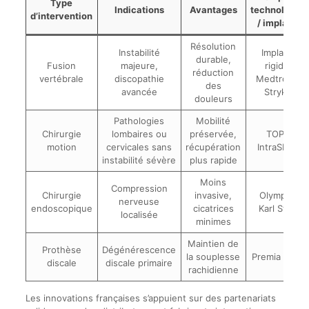
Type
Indications
Avantages
technologies
d’intervention
/ implants
Résolution
Instabilité
Implants
durable,
Fusion
majeure,
rigides
réduction
vertébrale
discopathie
Medtronic,
des
avancée
Stryker
douleurs
Pathologies
Mobilité
Chirurgie
lombaires ou
préservée,
TOPS,
motion
cervicales sans
récupération
IntraSPINE
instabilité sévère
plus rapide
Moins
Compression
Chirurgie
invasive,
Olympus,
nerveuse
endoscopique
cicatrices
Karl Storz
localisée
minimes
Maintien de
Prothèse
Dégénérescence
la souplesse
Premia Spine
discale
discale primaire
rachidienne
Les innovations françaises s’appuient sur des partenariats