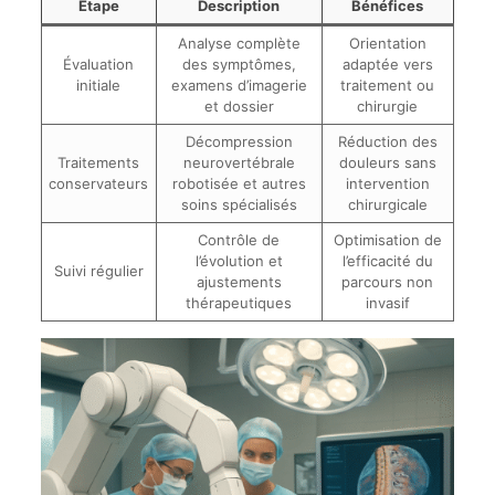
Étape
Description
Bénéfices
Analyse complète
Orientation
Évaluation
des symptômes,
adaptée vers
initiale
examens d’imagerie
traitement ou
et dossier
chirurgie
Décompression
Réduction des
Traitements
neurovertébrale
douleurs sans
conservateurs
robotisée et autres
intervention
soins spécialisés
chirurgicale
Contrôle de
Optimisation de
l’évolution et
l’efficacité du
Suivi régulier
ajustements
parcours non
thérapeutiques
invasif