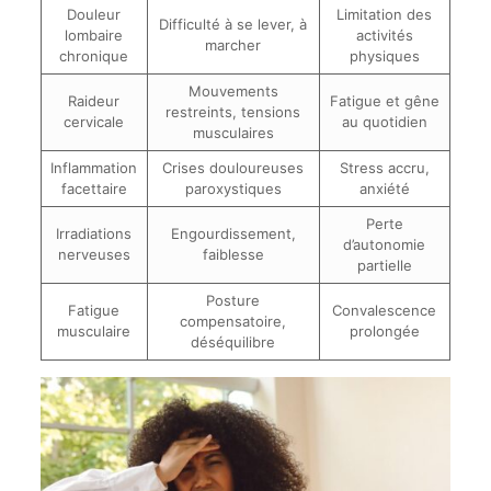
Douleur
Limitation des
Difficulté à se lever, à
lombaire
activités
marcher
chronique
physiques
Mouvements
Raideur
Fatigue et gêne
restreints, tensions
cervicale
au quotidien
musculaires
Inflammation
Crises douloureuses
Stress accru,
facettaire
paroxystiques
anxiété
Perte
Irradiations
Engourdissement,
d’autonomie
nerveuses
faiblesse
partielle
Posture
Fatigue
Convalescence
compensatoire,
musculaire
prolongée
déséquilibre