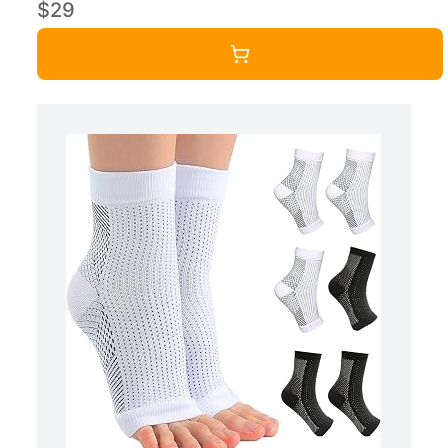
$29
Count