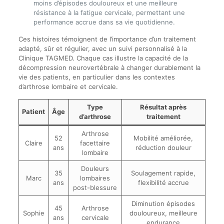
moins d’épisodes douloureux et une meilleure
résistance à la fatigue cervicale, permettant une
performance accrue dans sa vie quotidienne.
Ces histoires témoignent de l’importance d’un traitement
adapté, sûr et régulier, avec un suivi personnalisé à la
Clinique TAGMED. Chaque cas illustre la capacité de la
décompression neurovertébrale à changer durablement la
vie des patients, en particulier dans les contextes
d’arthrose lombaire et cervicale.
Type
Résultat après
Patient
Âge
d’arthrose
traitement
Arthrose
52
Mobilité améliorée,
Claire
facettaire
ans
réduction douleur
lombaire
Douleurs
35
Soulagement rapide,
Marc
lombaires
ans
flexibilité accrue
post-blessure
Diminution épisodes
45
Arthrose
Sophie
douloureux, meilleure
ans
cervicale
endurance