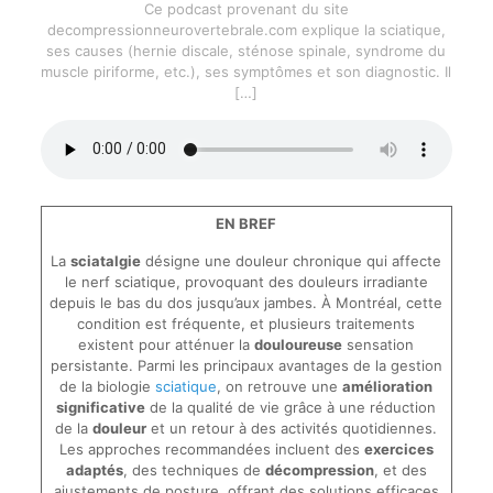
Ce podcast provenant du site
decompressionneurovertebrale.com explique la sciatique,
ses causes (hernie discale, sténose spinale, syndrome du
muscle piriforme, etc.), ses symptômes et son diagnostic. Il
[…]
EN BREF
La
sciatalgie
désigne une douleur chronique qui affecte
le nerf sciatique, provoquant des douleurs irradiante
depuis le bas du dos jusqu’aux jambes. À Montréal, cette
condition est fréquente, et plusieurs traitements
existent pour atténuer la
douloureuse
sensation
persistante. Parmi les principaux avantages de la gestion
de la biologie
sciatique
, on retrouve une
amélioration
significative
de la qualité de vie grâce à une réduction
de la
douleur
et un retour à des activités quotidiennes.
Les approches recommandées incluent des
exercices
adaptés
, des techniques de
décompression
, et des
ajustements de posture, offrant des solutions efficaces