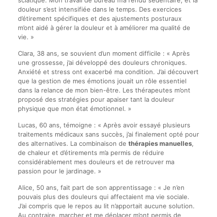
douleur s’est intensifiée dans le temps. Des exercices
d’étirement spécifiques et des ajustements posturaux
m’ont aidé à gérer la douleur et à améliorer ma qualité de
vie. »
Clara, 38 ans, se souvient d’un moment difficile : « Après
une grossesse, j’ai développé des douleurs chroniques.
Anxiété et stress ont exacerbé ma condition. J’ai découvert
que la gestion de mes émotions jouait un rôle essentiel
dans la relance de mon bien-être. Les thérapeutes m’ont
proposé des stratégies pour apaiser tant la douleur
physique que mon état émotionnel. »
Lucas, 60 ans, témoigne : « Après avoir essayé plusieurs
traitements médicaux sans succès, j’ai finalement opté pour
des alternatives. La combinaison de
thérapies manuelles
,
de chaleur et d’étirements m’a permis de réduire
considérablement mes douleurs et de retrouver ma
passion pour le jardinage. »
Alice, 50 ans, fait part de son apprentissage : « Je n’en
pouvais plus des douleurs qui affectaient ma vie sociale.
J’ai compris que le repos au lit n’apportait aucune solution.
Au contraire, marcher et me déplacer m’ont permis de