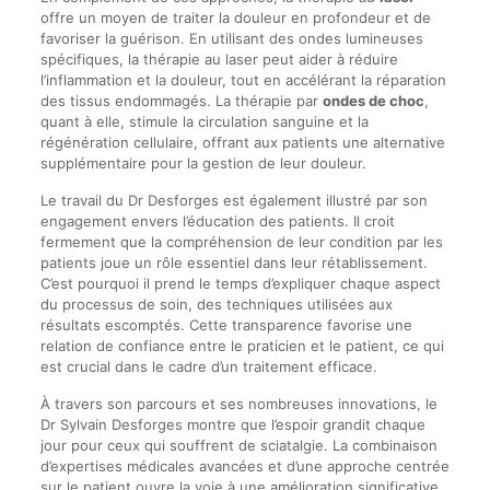
offre un moyen de traiter la douleur en profondeur et de
favoriser la guérison. En utilisant des ondes lumineuses
spécifiques, la thérapie au laser peut aider à réduire
l’inflammation et la douleur, tout en accélérant la réparation
des tissus endommagés. La thérapie par
ondes de choc
,
quant à elle, stimule la circulation sanguine et la
régénération cellulaire, offrant aux patients une alternative
supplémentaire pour la gestion de leur douleur.
Le travail du Dr Desforges est également illustré par son
engagement envers l’éducation des patients. Il croit
fermement que la compréhension de leur condition par les
patients joue un rôle essentiel dans leur rétablissement.
C’est pourquoi il prend le temps d’expliquer chaque aspect
du processus de soin, des techniques utilisées aux
résultats escomptés. Cette transparence favorise une
relation de confiance entre le praticien et le patient, ce qui
est crucial dans le cadre d’un traitement efficace.
À travers son parcours et ses nombreuses innovations, le
Dr Sylvain Desforges montre que l’espoir grandit chaque
jour pour ceux qui souffrent de sciatalgie. La combinaison
d’expertises médicales avancées et d’une approche centrée
sur le patient ouvre la voie à une amélioration significative