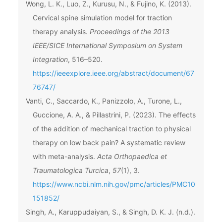
Wong, L. K., Luo, Z., Kurusu, N., & Fujino, K. (2013).
Cervical spine simulation model for traction
therapy analysis.
Proceedings of the 2013
IEEE/SICE International Symposium on System
Integration
, 516–520.
https://ieeexplore.ieee.org/abstract/document/67
76747/
Vanti, C., Saccardo, K., Panizzolo, A., Turone, L.,
Guccione, A. A., & Pillastrini, P. (2023). The effects
of the addition of mechanical traction to physical
therapy on low back pain? A systematic review
with meta-analysis.
Acta Orthopaedica et
Traumatologica Turcica
,
57
(1), 3.
https://www.ncbi.nlm.nih.gov/pmc/articles/PMC10
151852/
Singh, A., Karuppudaiyan, S., & Singh, D. K. J. (n.d.).