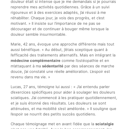
douleur était si intense que je me demandais si je pourrais
reprendre mes activités quotidiennes. Grâce à un suivi
rigoureux et à des exercices adaptés, j’ai réussi à me
réhabiliter. Chaque jour, je vois des progrès, et c’est
motivant. » Il insiste sur l’importance de ne pas se
décourager et de continuer à bouger même lorsque la
douleur semble insurmontable.
Marie, 42 ans, évoque une approche différente mais tout
aussi bénéfique. « Au début, j’étais sceptique quant à
l’efficacité des traitements alternatifs. Mais en intégrant la
médecine complémentaire
comme l’ostéopathie et en
m’attaquant à ma
sédentarité
par des séances de marche
douce, j’ai constaté une réelle amélioration. L’espoir est
revenu dans ma vie. »
Lucas, 27 ans, témoigne lui aussi : « J’ai entendu parler
d’exercices spécifiques pour aider à soulager les douleurs
sciatiques. J’ai commencé à les pratiquer quotidiennement,
et je suis étonné des résultats. Les douleurs se sont
atténuées, et ma mobilité s’est améliorée. » Il souligne que
l’espoir se nourrit des petits succès quotidiens.
Chaque témoignage met en avant l’idée que la
sciatalgie