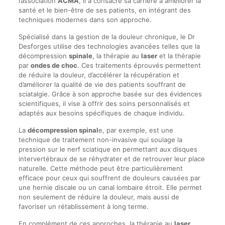
l’association
ACMA
, il a consacré sa carrière à améliorer la
santé et le bien-être de ses patients, en intégrant des
techniques modernes dans son approche.
Spécialisé dans la gestion de la douleur chronique, le Dr
Desforges utilise des technologies avancées telles que la
décompression
spinale
, la thérapie au
laser
et la thérapie
par
ondes de choc
. Ces traitements éprouvés permettent
de réduire la douleur, d’accélérer la récupération et
d’améliorer la qualité de vie des patients souffrant de
sciatalgie. Grâce à son approche basée sur des évidences
scientifiques, il vise à offrir des soins personnalisés et
adaptés aux besoins spécifiques de chaque individu.
La
décompression spinal
e, par exemple, est une
technique de traitement non-invasive qui soulage la
pression sur le nerf sciatique en permettant aux disques
intervertébraux de se réhydrater et de retrouver leur place
naturelle. Cette méthode peut être particulièrement
efficace pour ceux qui souffrent de douleurs causées par
une hernie discale ou un canal lombaire étroit. Elle permet
non seulement de réduire la douleur, mais aussi de
favoriser un rétablissement à long terme.
En complément de ces approches, la thérapie au
laser