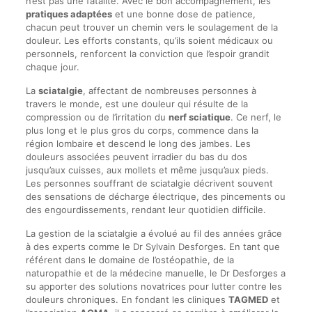
n’est pas une fatalité. Avec le bon accompagnement, les
pratiques adaptées
et une bonne dose de patience,
chacun peut trouver un chemin vers le soulagement de la
douleur. Les efforts constants, qu’ils soient médicaux ou
personnels, renforcent la conviction que l’espoir grandit
chaque jour.
La
sciatalgie
, affectant de nombreuses personnes à
travers le monde, est une douleur qui résulte de la
compression ou de l’irritation du
nerf sciatique
. Ce nerf, le
plus long et le plus gros du corps, commence dans la
région lombaire et descend le long des jambes. Les
douleurs associées peuvent irradier du bas du dos
jusqu’aux cuisses, aux mollets et même jusqu’aux pieds.
Les personnes souffrant de sciatalgie décrivent souvent
des sensations de décharge électrique, des pincements ou
des engourdissements, rendant leur quotidien difficile.
La gestion de la sciatalgie a évolué au fil des années grâce
à des experts comme le Dr Sylvain Desforges. En tant que
référent dans le domaine de l’ostéopathie, de la
naturopathie et de la médecine manuelle, le Dr Desforges a
su apporter des solutions novatrices pour lutter contre les
douleurs chroniques. En fondant les cliniques
TAGMED
et