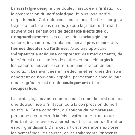
La
sciatalgie
désigne une douleur associée à l’irritation ou
la compression du
nerf sciatique
, le plus long nerf du
corps humain. Cette douleur peut se manifester le long du
trajet du nerf, du bas du dos jusqu’à la jambe, entraînant
souvent des sensations de
décharge électrique
ou
d’
engourdissement
. Les causes de la sciatalgie sont
variées, incluant des problèmes mécaniques comme des
hernies discales
ou l’
arthrose
. Avec une approche
thérapeutique adéquate comprenant des médicaments, de
la rééducation et parfois des interventions chirurgicales,
les patients peuvent espérer une amélioration de leur
condition. Les avancées en médecine et en kinésithérapie
apportent de nouveaux espoirs, permettant à chaque jour
des progrès en matière de
soulagement
et de
récupération
.
La sciatalgie, souvent connue sous le nom de sciatique, est
une douleur liée à l’irritation ou à la compression du nerf
sciatique. Cette condition, qui touche de nombreuses
personnes, peut être à la fois invalidante et frustrante.
Pourtant, de nouvelles approches et traitements offrent un
espoir grandissant. Dans cet article, nous allons explorer
les symptômes, les causes, et les traitements innovants