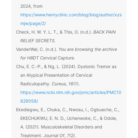
2024, from
https://www.henryclinic.com/blog/blog/author/xzs
mjw/page/2/
Check, H. W. Y. L. T., & This, O. (n.d.).
BACK PAIN
RELIEF SECRETS
.
VanderWal, C. (n.d.).
You are browsing the archive
for HillDT Cervical Capture.
Chu, E. C.-P., & Ng, L. (2024). Dystonic Tremor as
an Atypical Presentation of Cervical
Radiculopathy.
Cureus
,
16
(1).
https://www.ncbi.nlm.nih.gov/pmc/articles/PMC10
829058/
Ekediegwu, E., Chuka, C., Nwosu, I., Ogbueche, C.,
EKECHUKWU, E. N. D., Uchenwoke, C., & Odole,
A. (2021). Musculoskeletal Disorders and
Treatment.
Journal Of
,
7
(2).