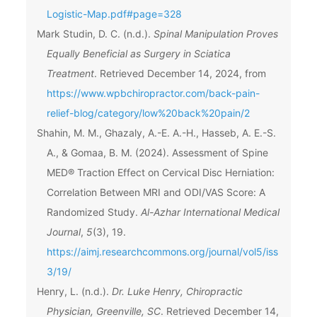
Logistic-Map.pdf#page=328
Mark Studin, D. C. (n.d.).
Spinal Manipulation Proves
Equally Beneficial as Surgery in Sciatica
Treatment
. Retrieved December 14, 2024, from
https://www.wpbchiropractor.com/back-pain-
relief-blog/category/low%20back%20pain/2
Shahin, M. M., Ghazaly, A.-E. A.-H., Hasseb, A. E.-S.
A., & Gomaa, B. M. (2024). Assessment of Spine
MED® Traction Effect on Cervical Disc Herniation:
Correlation Between MRI and ODI/VAS Score: A
Randomized Study.
Al-Azhar International Medical
Journal
,
5
(3), 19.
https://aimj.researchcommons.org/journal/vol5/iss
3/19/
Henry, L. (n.d.).
Dr. Luke Henry, Chiropractic
Physician, Greenville, SC
. Retrieved December 14,