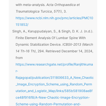
with meta-analysis.
Acta Orthopaedica et
Traumatologica Turcica
,
57
(1), 3.
https://www.ncbi.nlm.nih.gov/pmc/articles/PMC10
151852/
Singh, A., Karuppudaiyan, S., & Singh, D. K. J. (n.d.).
Finite Element Analysis Of Lumbar Spine With
Dynamic Stabilization Device.
ICBSII-2013 (March
14 Th-16 Th)
, 294. Retrieved December 14, 2024,
from
https://www.researchgate.net/profile/Ranjithkuma
r-
Rajagopal/publication/311806633_A_New_Chaotic
_Image_Encryption_Scheme_using_Random_Perm
utation_and_Logistic_Map/links/585b581908ae8f
ce48f916f8/A-New-Chaotic-Image-Encryption-
Scheme-using-Random-Permutation-and-