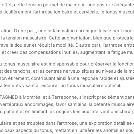
n effet, cette tension permet de maintenir une posture adéquate
 particulièrement l’arthrose lombaire et cervicale, le tonus mus
ation. D’une part, une inflammation chronique locale peut mod
 la tension musculaire. Cette augmentation, bien que protect
ggrave la douleur et réduit la mobilité. D’autre part, l’arthrose
e et créer des compensations inutiles, augmentant la fatigue mu
u tonus musculaire est indispensable pour préserver la fonction 
 des tendons, et les centres nerveux situés au niveau de la mo
son étirement, contribuant ainsi à une réponse rapide et ajusté
 traitements visant à restaurer un tonus musculaire optimal.
AGMED à Montréal et à Terrebonne, s’inscrit précisément dans 
ervertébraux endommagés, favorisant ainsi la détente musculaire
 patient et en limitant les risques liés aux interventions chirur
re et ses troubles dans l’arthrose, une exploration détaillée 
ncipaux aspects du tonus, mettant en lumière les anomalies sou