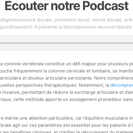
Écouter notre Podcast
(dégénérescence discale, pincement discal, hernie discale, arth
gourdissement). Il présente la décompression neurovertébrale
 la colonne vertébrale constitue un défi majeur pour plusieurs
i touche fréquemment la colonne cervicale et lombaire, se manife
articulaire et douleur articulaire persistante. Notre compréhen
 nouvelles perspectives thérapeutiques. Notamment, la
décompres
invasive, permettant de réduire la surcharge articulaire et d’am
hique, cette méthode apporte un soulagement prometteur sans 
e mérite une attention particulière, car l’équilibre musculaire 
e agit sur ces paramètres est essentiel pour les patients à la
 les bénéfices cliniques, et clarifier le déroulement du traitem