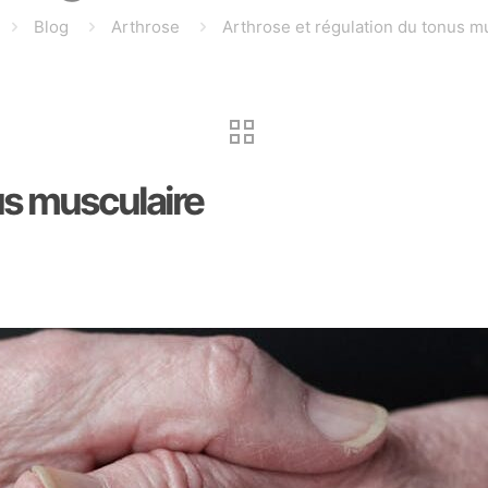
Blog
Arthrose
Arthrose et régulation du tonus m
us musculaire