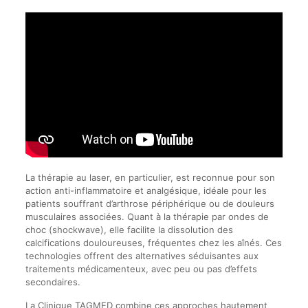
La thérapie au laser, en particulier, est reconnue pour son
action anti-inflammatoire et analgésique, idéale pour les
patients souffrant d’arthrose périphérique ou de douleurs
musculaires associées. Quant à la thérapie par ondes de
choc (shockwave), elle facilite la dissolution des
calcifications douloureuses, fréquentes chez les aînés. Ces
technologies offrent des alternatives séduisantes aux
traitements médicamenteux, avec peu ou pas d’effets
secondaires.
La Clinique TAGMED combine ces approches hautement