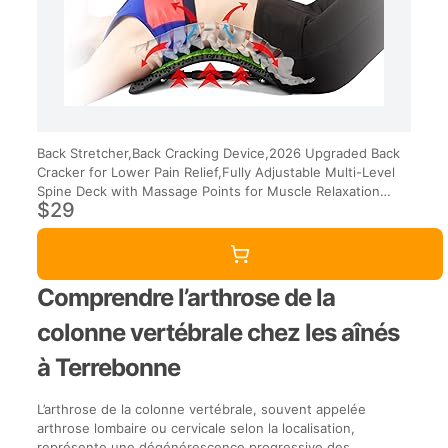
Back Stretcher,Back Cracking Device,2026 Upgraded Back
Cracker for Lower Pain Relief,Fully Adjustable Multi-Level
Spine Deck with Massage Points for Muscle Relaxation
$29
(BlackGreen)
Comprendre l’arthrose de la
colonne vertébrale chez les aînés
à Terrebonne
L’arthrose de la colonne vertébrale, souvent appelée
arthrose lombaire ou cervicale selon la localisation,
représente une dégénérescence progressive des