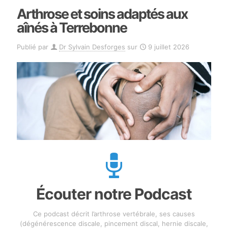
Arthrose et soins adaptés aux
aînés à Terrebonne
Publié par
Dr Sylvain Desforges
sur
9 juillet 2026
Écouter notre Podcast
Ce podcast décrit l’arthrose vertébrale, ses causes
(dégénérescence discale, pincement discal, hernie discale,