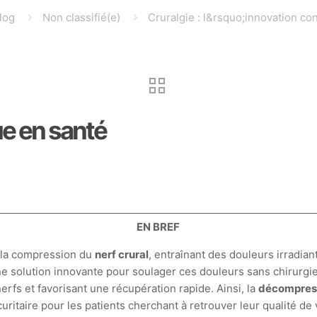
log
Non classifié(e)
Cruralgie : l&rsquo;innovation co
ue en santé
EN BREF
 la compression du
nerf crural
, entraînant des douleurs irradian
ne solution innovante pour soulager ces douleurs sans chirurgi
nerfs et favorisant une récupération rapide. Ainsi, la
décompress
uritaire pour les patients cherchant à retrouver leur qualité de 