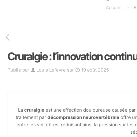
Accueil
B
Cruralgie : l’innovation contin
Publié par
Louis Lefèvre
sur
19 août 2025
La
cruralgie
est une affection douloureuse causée par
traitement par
décompression neurovertébrale
offre u
entre les vertèbres, réduisant ainsi la pression sur les 
séc