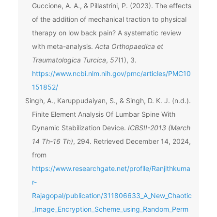
Guccione, A. A., & Pillastrini, P. (2023). The effects
of the addition of mechanical traction to physical
therapy on low back pain? A systematic review
with meta-analysis.
Acta Orthopaedica et
Traumatologica Turcica
,
57
(1), 3.
https://www.ncbi.nlm.nih.gov/pmc/articles/PMC10
151852/
Singh, A., Karuppudaiyan, S., & Singh, D. K. J. (n.d.).
Finite Element Analysis Of Lumbar Spine With
Dynamic Stabilization Device.
ICBSII-2013 (March
14 Th-16 Th)
, 294. Retrieved December 14, 2024,
from
https://www.researchgate.net/profile/Ranjithkuma
r-
Rajagopal/publication/311806633_A_New_Chaotic
_Image_Encryption_Scheme_using_Random_Perm