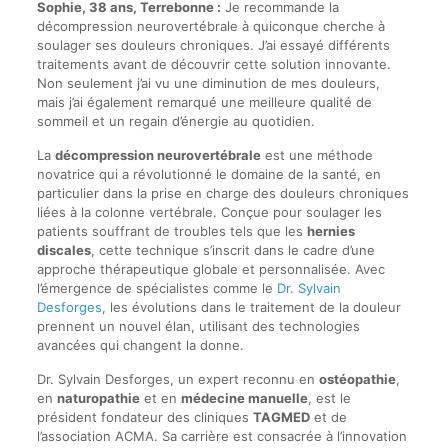
Sophie, 38 ans, Terrebonne :
Je recommande la
décompression neurovertébrale à quiconque cherche à
soulager ses douleurs chroniques. J’ai essayé différents
traitements avant de découvrir cette solution innovante.
Non seulement j’ai vu une diminution de mes douleurs,
mais j’ai également remarqué une meilleure qualité de
sommeil et un regain d’énergie au quotidien.
La
décompression neurovertébrale
est une méthode
novatrice qui a révolutionné le domaine de la santé, en
particulier dans la prise en charge des douleurs chroniques
liées à la colonne vertébrale. Conçue pour soulager les
patients souffrant de troubles tels que les
hernies
discales
, cette technique s’inscrit dans le cadre d’une
approche thérapeutique globale et personnalisée. Avec
l’émergence de spécialistes comme le
Dr. Sylvain
Desforges
, les évolutions dans le traitement de la douleur
prennent un nouvel élan, utilisant des technologies
avancées qui changent la donne.
Dr. Sylvain Desforges, un expert reconnu en
ostéopathie
,
en
naturopathie
et en
médecine manuelle
, est le
président fondateur des cliniques
TAGMED
et de
l’association ACMA. Sa carrière est consacrée à l’innovation