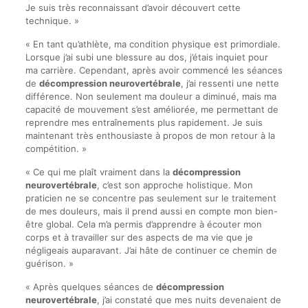
Je suis très reconnaissant d’avoir découvert cette
technique. »
« En tant qu’athlète, ma condition physique est primordiale.
Lorsque j’ai subi une blessure au dos, j’étais inquiet pour
ma carrière. Cependant, après avoir commencé les séances
de
décompression neurovertébrale
, j’ai ressenti une nette
différence. Non seulement ma douleur a diminué, mais ma
capacité de mouvement s’est améliorée, me permettant de
reprendre mes entraînements plus rapidement. Je suis
maintenant très enthousiaste à propos de mon retour à la
compétition. »
« Ce qui me plaît vraiment dans la
décompression
neurovertébrale
, c’est son approche holistique. Mon
praticien ne se concentre pas seulement sur le traitement
de mes douleurs, mais il prend aussi en compte mon bien-
être global. Cela m’a permis d’apprendre à écouter mon
corps et à travailler sur des aspects de ma vie que je
négligeais auparavant. J’ai hâte de continuer ce chemin de
guérison. »
« Après quelques séances de
décompression
neurovertébrale
, j’ai constaté que mes nuits devenaient de