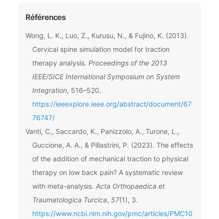
Références
Wong, L. K., Luo, Z., Kurusu, N., & Fujino, K. (2013).
Cervical spine simulation model for traction
therapy analysis.
Proceedings of the 2013
IEEE/SICE International Symposium on System
Integration
, 516–520.
https://ieeexplore.ieee.org/abstract/document/67
76747/
Vanti, C., Saccardo, K., Panizzolo, A., Turone, L.,
Guccione, A. A., & Pillastrini, P. (2023). The effects
of the addition of mechanical traction to physical
therapy on low back pain? A systematic review
with meta-analysis.
Acta Orthopaedica et
Traumatologica Turcica
,
57
(1), 3.
https://www.ncbi.nlm.nih.gov/pmc/articles/PMC10