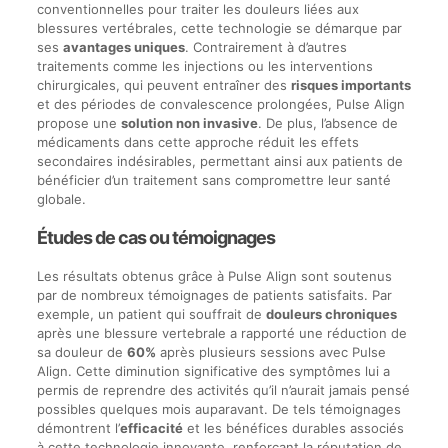
conventionnelles pour traiter les douleurs liées aux
blessures vertébrales, cette technologie se démarque par
ses
avantages uniques
. Contrairement à d’autres
traitements comme les injections ou les interventions
chirurgicales, qui peuvent entraîner des
risques importants
et des périodes de convalescence prolongées, Pulse Align
propose une
solution non invasive
. De plus, l’absence de
médicaments dans cette approche réduit les effets
secondaires indésirables, permettant ainsi aux patients de
bénéficier d’un traitement sans compromettre leur santé
globale.
Études de cas ou témoignages
Les résultats obtenus grâce à Pulse Align sont soutenus
par de nombreux témoignages de patients satisfaits. Par
exemple, un patient qui souffrait de
douleurs chroniques
après une blessure vertebrale a rapporté une réduction de
sa douleur de
60%
après plusieurs sessions avec Pulse
Align. Cette diminution significative des symptômes lui a
permis de reprendre des activités qu’il n’aurait jamais pensé
possibles quelques mois auparavant. De tels témoignages
démontrent l’
efficacité
et les bénéfices durables associés
à cette technologie innovante, renforçant la réputation de