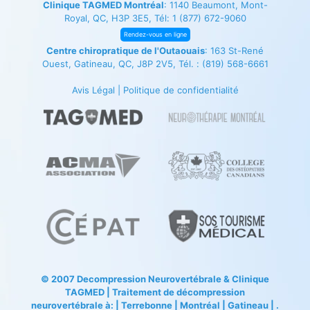
Clinique TAGMED Montréal
: 1140 Beaumont, Mont-
Royal, QC, H3P 3E5, Tél:
1 (877) 672-9060
Rendez-vous en ligne
Centre chiropratique de l'Outaouais
: 163 St-René
Ouest, Gatineau, QC, J8P 2V5, Tél. :
(819) 568-6661
Avis Légal
|
Politique de confidentialité
© 2007
Decompression Neurovertébrale
&
Clinique
TAGMED
| Traitement de décompression
neurovertébrale à: | Terrebonne | Montréal | Gatineau | .