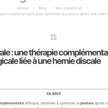
Accueil
Blog
Non classifié(e)
ie complémentaire pour optimiser la posture après une interven
e : une thérapie complémentair
icale liée à une hernie discale
EN BREF
omplémentaire
efficace, destinée à optimiser la
posture
après un