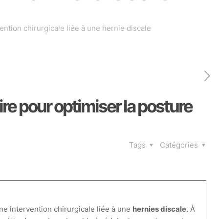
tion chirurgicale liée à une hernie discale
e pour optimiser la posture
Tags
Catégories
e intervention chirurgicale liée à une
hernies discale
. À