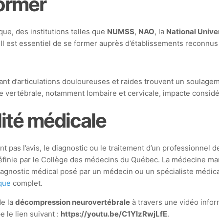
former
que, des institutions telles que
NUMSS
,
NAO
, la
National Unive
l est essentiel de se former auprès d’établissements reconnus p
e
ant d’articulations douloureuses et raides trouvent un soulagem
ne vertébrale, notamment lombaire et cervicale, impacte consid
ité médicale
 pas l’avis, le diagnostic ou le traitement d’un professionnel de 
 définie par le Collège des médecins du Québec. La médecine ma
 diagnostic médical posé par un médecin ou un spécialiste médi
ique
complet.
de la
décompression neurovertébrale
à travers une vidéo infor
 le lien suivant :
https://youtu.be/C1YIzRwjLfE
.