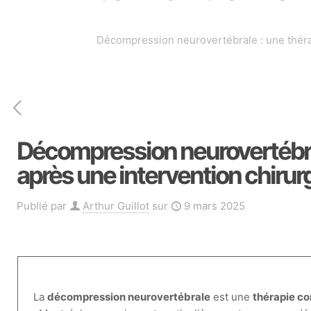
Décompression neurovertébrale : une thérap
Décompression neurovertébral
après une intervention chirurg
Publié par
Arthur Guillot
sur
9 mars 2025
La
décompression neurovertébrale
est une
thérapie c