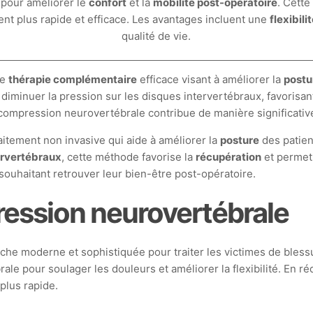
 pour améliorer le
confort
et la
mobilité post-opératoire
. Cette
ment plus rapide et efficace. Les avantages incluent une
flexibili
qualité de vie.
ne
thérapie complémentaire
efficace visant à améliorer la
postu
diminuer la pression sur les disques intervertébraux, favorisant
compression neurovertébrale contribue de manière significative a
itement non invasive qui aide à améliorer la
posture
des patien
ervertébraux
, cette méthode favorise la
récupération
et permet 
ouhaitant retrouver leur bien-être post-opératoire.
ession neurovertébrale
he moderne et sophistiquée pour traiter les victimes de bless
ale pour soulager les douleurs et améliorer la flexibilité. En ré
 plus rapide.