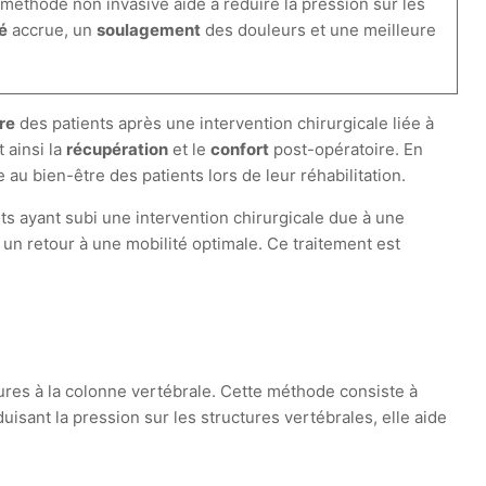
 méthode non invasive aide à réduire la pression sur les
té
accrue, un
soulagement
des douleurs et une meilleure
re
des patients après une intervention chirurgicale liée à
 ainsi la
récupération
et le
confort
post-opératoire. En
u bien-être des patients lors de leur réhabilitation.
ts ayant subi une intervention chirurgicale due à une
un retour à une mobilité optimale. Ce traitement est
ures à la colonne vertébrale. Cette méthode consiste à
duisant la pression sur les structures vertébrales, elle aide