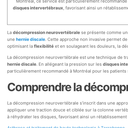
Montréal, ce service est particulièrement recommandé
disques intervertébraux
, favorisant ainsi un rétablisse
La
décompression neurovertébrale
se présente comme u
une
hernie discale
. Cette approche non invasive permet de 
optimisant la
flexibilité
et en soulageant les douleurs, la dé
La décompression neurovertébrale est une technique de tra
hernie discale
. En allégeant la pression sur les
disques int
particulièrement recommandé à Montréal pour les patients s
Comprendre la décompr
La décompression neurovertébrale s’inscrit dans une approc
appliquer une traction douce et ciblée sur la colonne vertébr
à réhydrater les disques, favorisant ainsi un rétablissement
Arthrose et traitement de haute technologie à Terrebonne