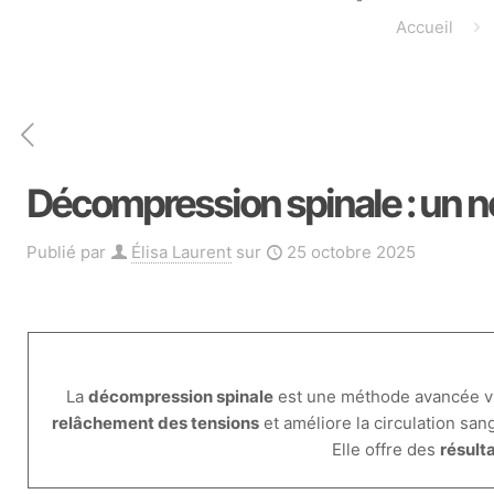
Accueil
Décompression spinale : un n
Publié par
Élisa Laurent
sur
25 octobre 2025
La
décompression spinale
est une méthode avancée vis
relâchement des tensions
et améliore la circulation sa
Elle offre des
résult