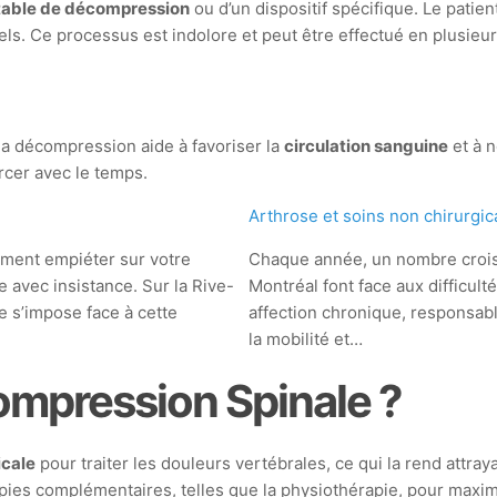
table de décompression
ou d’un dispositif spécifique. Le patien
uels. Ce processus est indolore et peut être effectué en plusie
la décompression aide à favoriser la
circulation sanguine
et à n
orcer avec le temps.
Arthrose et soins non chirurgi
dement empiéter sur votre
Chaque année, un nombre crois
le avec insistance. Sur la Rive-
Montréal font face aux difficult
 s’impose face à cette
affection chronique, responsabl
la mobilité et…
ompression Spinale ?
icale
pour traiter les douleurs vertébrales, ce qui la rend attra
apies complémentaires, telles que la physiothérapie, pour maximi