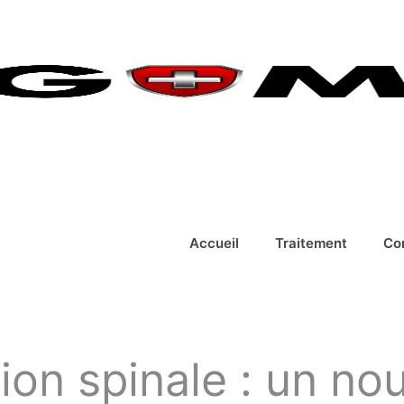
Accueil
Traitement
Co
on spinale : un nou