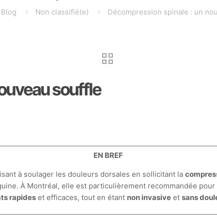
Blog
Non classifié(e)
Décompression spinale : un nou
ouveau souffle
EN BREF
ant à soulager les douleurs dorsales en sollicitant la
compress
nguine. À Montréal, elle est particulièrement recommandée pour
ats rapides
et efficaces, tout en étant
non invasive
et
sans doul