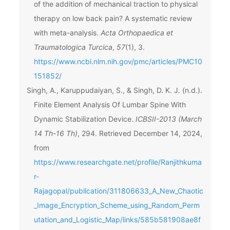
of the addition of mechanical traction to physical
therapy on low back pain? A systematic review
with meta-analysis.
Acta Orthopaedica et
Traumatologica Turcica
,
57
(1), 3.
https://www.ncbi.nlm.nih.gov/pmc/articles/PMC10
151852/
Singh, A., Karuppudaiyan, S., & Singh, D. K. J. (n.d.).
Finite Element Analysis Of Lumbar Spine With
Dynamic Stabilization Device.
ICBSII-2013 (March
14 Th-16 Th)
, 294. Retrieved December 14, 2024,
from
https://www.researchgate.net/profile/Ranjithkuma
r-
Rajagopal/publication/311806633_A_New_Chaotic
_Image_Encryption_Scheme_using_Random_Perm
utation_and_Logistic_Map/links/585b581908ae8f