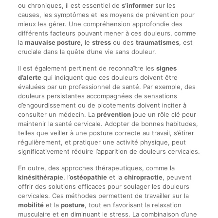
ou chroniques, il est essentiel de
s’informer
sur les
causes, les symptômes et les moyens de prévention pour
mieux les gérer. Une compréhension approfondie des
différents facteurs pouvant mener à ces douleurs, comme
la
mauvaise posture
, le
stress
ou des
traumatismes
, est
cruciale dans la quête d’une vie sans douleur.
Il est également pertinent de reconnaître les
signes
d’alerte
qui indiquent que ces douleurs doivent être
évaluées par un professionnel de santé. Par exemple, des
douleurs persistantes accompagnées de sensations
d’engourdissement ou de picotements doivent inciter à
consulter un médecin. La
prévention
joue un rôle clé pour
maintenir la santé cervicale. Adopter de bonnes habitudes,
telles que veiller à une posture correcte au travail, s’étirer
régulièrement, et pratiquer une activité physique, peut
significativement réduire l’apparition de douleurs cervicales.
En outre, des approches thérapeutiques, comme la
kinésithérapie
, l’
ostéopathie
et la
chiropractie
, peuvent
offrir des solutions efficaces pour soulager les douleurs
cervicales. Ces méthodes permettent de travailler sur la
mobilité
et la
posture
, tout en favorisant la relaxation
musculaire et en diminuant le stress. La combinaison d’une