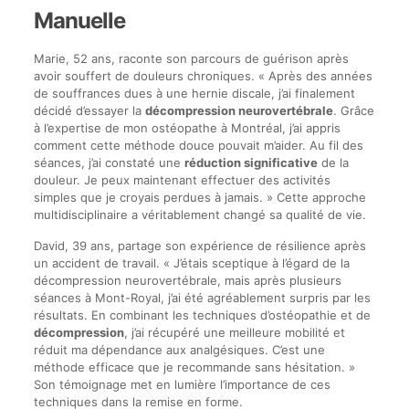
Manuelle
Marie, 52 ans, raconte son parcours de guérison après
avoir souffert de douleurs chroniques. « Après des années
de souffrances dues à une hernie discale, j’ai finalement
décidé d’essayer la
décompression neurovertébrale
. Grâce
à l’expertise de mon ostéopathe à Montréal, j’ai appris
comment cette méthode douce pouvait m’aider. Au fil des
séances, j’ai constaté une
réduction significative
de la
douleur. Je peux maintenant effectuer des activités
simples que je croyais perdues à jamais. » Cette approche
multidisciplinaire a véritablement changé sa qualité de vie.
David, 39 ans, partage son expérience de résilience après
un accident de travail. « J’étais sceptique à l’égard de la
décompression neurovertébrale, mais après plusieurs
séances à Mont-Royal, j’ai été agréablement surpris par les
résultats. En combinant les techniques d’ostéopathie et de
décompression
, j’ai récupéré une meilleure mobilité et
réduit ma dépendance aux analgésiques. C’est une
méthode efficace que je recommande sans hésitation. »
Son témoignage met en lumière l’importance de ces
techniques dans la remise en forme.