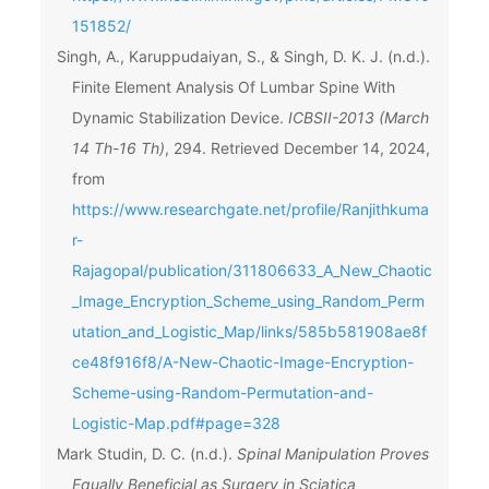
151852/
Singh, A., Karuppudaiyan, S., & Singh, D. K. J. (n.d.).
Finite Element Analysis Of Lumbar Spine With
Dynamic Stabilization Device.
ICBSII-2013 (March
14 Th-16 Th)
, 294. Retrieved December 14, 2024,
from
https://www.researchgate.net/profile/Ranjithkuma
r-
Rajagopal/publication/311806633_A_New_Chaotic
_Image_Encryption_Scheme_using_Random_Perm
utation_and_Logistic_Map/links/585b581908ae8f
ce48f916f8/A-New-Chaotic-Image-Encryption-
Scheme-using-Random-Permutation-and-
Logistic-Map.pdf#page=328
Mark Studin, D. C. (n.d.).
Spinal Manipulation Proves
Equally Beneficial as Surgery in Sciatica