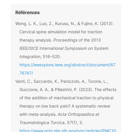
Références
Wong, L. K., Luo, Z., Kurusu, N., & Fujino, K. (2013).
Cervical spine simulation model for traction
therapy analysis.
Proceedings of the 2013
IEEE/SICE International Symposium on System
Integration
, 516–520.
https://ieeexplore.ieee.org/abstract/document/67
76747/
Vanti, C., Saccardo, K., Panizzolo, A., Turone, L.,
Guccione, A. A., & Pillastrini, P. (2023). The effects
of the addition of mechanical traction to physical
therapy on low back pain? A systematic review
with meta-analysis.
Acta Orthopaedica et
Traumatologica Turcica
,
57
(1), 3.
https://www.ncbi.nlm.nih.gov/pmc/articles/PMC10