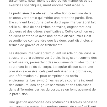
traitements, notamment les approches manuelles et les
exercices spécifiques, m’ont énormément aidée. »
La
protrusion discale
est une affection commune de la
colonne vertébrale qui mérite une attention particulière.
Elle survient lorsqu’une partie du disque intervertébral fait
saillie au-delà de ses limites normales, engendrant des
douleurs et des gênes significatives. Cette condition est
souvent confondue avec une hernie discale, mais il est
essentiel de comprendre que les deux sont distinctes en
termes de gravité et de traitements.
Les disques intervertébraux jouent un rôle crucial dans la
structure de la colonne vertébrale. Ils agissent comme des
amortisseurs, permettant des mouvements fluides tout en
soutenant le poids du corps. Lorsqu’un disque subit une
pression excessive, cela peut entraîner une protrusion,
une déformation qui peut comprimer les nerfs
environnants. Les symptômes les plus courants incluent
des douleurs, des engourdissements et des faiblesses
dans différentes parties du corps, selon l’emplacement de
la protrusion.
Une gestion appropriée des protrusions discales nécessite
un diagnostic précis. Les professionnels de santé utilisent