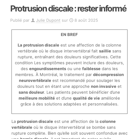
Protrusion discale : rester informé
Publié par
Julie Dupont
sur
8 août 2025
EN BREF
La protrusion discale
est une affection de la colonne
vertébrale où le disque intervertébral fait
saillie
sans
rupture, entraînant des douleurs significatives. Cette
condition Les symptômes peuvent inclure des douleurs,
des
engourdissements
ou une
faiblesse
dans les
membres. À Montréal, le traitement par
décompression
neurovertébrale
est recommandé pour soulager les
douleurs tout en étant une approche
non invasive
et
sans douleur
. Les patients peuvent bénéficier d’une
meilleure mobilité
et d’une
qualité de vie
améliorée
grâce à des solutions adaptées et personnalisées.
La
protrusion discale
est une affection de la
colonne
vertébrale
où le disque intervertébral se bombe sans
rupture complète. Bien qu’elle soit souvent confondue avec