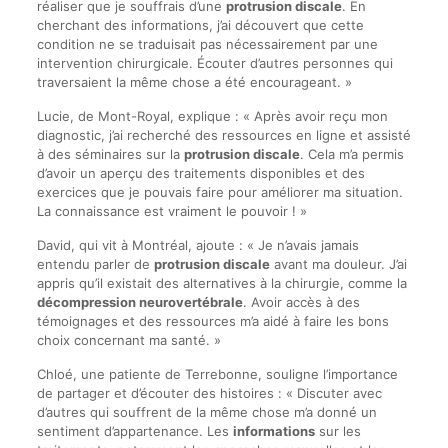
réaliser que je souffrais d’une
protrusion discale
. En
cherchant des informations, j’ai découvert que cette
condition ne se traduisait pas nécessairement par une
intervention chirurgicale. Écouter d’autres personnes qui
traversaient la même chose a été encourageant. »
Lucie, de Mont-Royal, explique : « Après avoir reçu mon
diagnostic, j’ai recherché des ressources en ligne et assisté
à des séminaires sur la
protrusion discale
. Cela m’a permis
d’avoir un aperçu des traitements disponibles et des
exercices que je pouvais faire pour améliorer ma situation.
La connaissance est vraiment le pouvoir ! »
David, qui vit à Montréal, ajoute : « Je n’avais jamais
entendu parler de
protrusion discale
avant ma douleur. J’ai
appris qu’il existait des alternatives à la chirurgie, comme la
décompression neurovertébrale
. Avoir accès à des
témoignages et des ressources m’a aidé à faire les bons
choix concernant ma santé. »
Chloé, une patiente de Terrebonne, souligne l’importance
de partager et d’écouter des histoires : « Discuter avec
d’autres qui souffrent de la même chose m’a donné un
sentiment d’appartenance. Les
informations
sur les