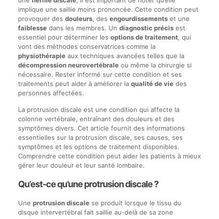
une
hernie discale
, il est important de noter qu’elle
implique une saillie moins prononcée. Cette condition peut
provoquer des
douleurs
, des
engourdissements
et une
faiblesse
dans les membres. Un
diagnostic précis
est
essentiel pour déterminer les
options de traitement
, qui
vont des méthodes conservatrices comme la
physiothérapie
aux techniques avancées telles que la
décompression neurovertébrale
ou même la chirurgie si
nécessaire. Rester informé sur cette condition et ses
traitements peut aider à améliorer la
qualité de vie
des
personnes affectées.
La protrusion discale est une condition qui affecte la
colonne vertébrale, entraînant des douleurs et des
symptômes divers. Cet article fournit des informations
essentielles sur la protrusion discale, ses causes, ses
symptômes et les options de traitement disponibles.
Comprendre cette condition peut aider les patients à mieux
gérer leur douleur et leur santé lombaire.
Qu’est-ce qu’une protrusion discale ?
Une
protrusion discale
se produit lorsque le tissu du
disque intervertébral fait saillie au-delà de sa zone