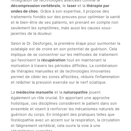
l’intégration de technologies avancées comme la
décompression vertébrale
, le
laser
et la
thérapie par
ondes de choc
. Grâce à son expertise, il propose des
traitements fondés sur des preuves pour optimiser la santé
et le bien-être de ses patients, en prenant en compte non
seulement les symptômes, mais aussi les causes sous-
jacentes de la douleur.
Selon le Dr. Desforges, la première étape pour surmonter la
sciatalgie est de croire en son potentiel de guérison. Cela
implique de se concentrer sur les méthodes de traitement
qui favorisent la
récupération
tout en maintenant la
motivation à travers les périodes difficiles. La combinaison
de thérapies manuelles et de technologies innovantes
permet de cibler les zones affectées, réduire l’inflammation
et relâcher la pression exercée sur le nerf sciatique.
La
médecine manuelle
et la
naturopathie
jouent
également un rôle crucial. En apportant une approche
holistique, ces disciplines considèrent le patient dans son
ensemble et visent à renforcer les mécanismes naturels de
guérison du corps. En intégrant des pratiques telles que
l’ostéopathie avec un accent sur la respiration, la circulation
et l’alignement vertébral, cela ouvre la voie à une