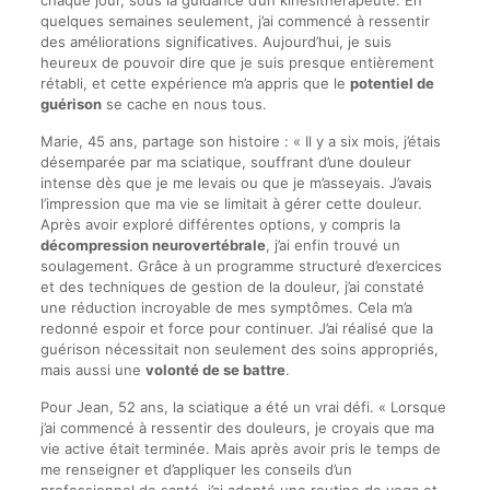
chaque jour, sous la guidance d’un kinésithérapeute. En
quelques semaines seulement, j’ai commencé à ressentir
des améliorations significatives. Aujourd’hui, je suis
heureux de pouvoir dire que je suis presque entièrement
rétabli, et cette expérience m’a appris que le
potentiel de
guérison
se cache en nous tous.
Marie, 45 ans, partage son histoire : « Il y a six mois, j’étais
désemparée par ma sciatique, souffrant d’une douleur
intense dès que je me levais ou que je m’asseyais. J’avais
l’impression que ma vie se limitait à gérer cette douleur.
Après avoir exploré différentes options, y compris la
décompression neurovertébrale
, j’ai enfin trouvé un
soulagement. Grâce à un programme structuré d’exercices
et des techniques de gestion de la douleur, j’ai constaté
une réduction incroyable de mes symptômes. Cela m’a
redonné espoir et force pour continuer. J’ai réalisé que la
guérison nécessitait non seulement des soins appropriés,
mais aussi une
volonté de se battre
.
Pour Jean, 52 ans, la sciatique a été un vrai défi. « Lorsque
j’ai commencé à ressentir des douleurs, je croyais que ma
vie active était terminée. Mais après avoir pris le temps de
me renseigner et d’appliquer les conseils d’un