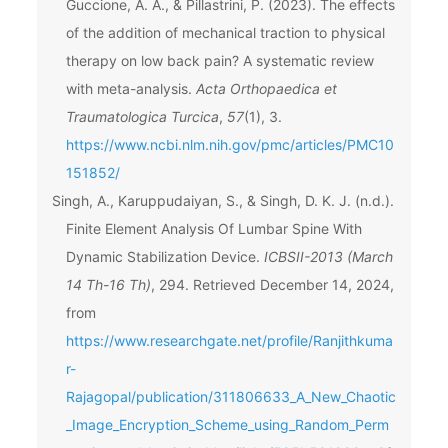
Guccione, A. A., & Pillastrini, P. (2023). The effects
of the addition of mechanical traction to physical
therapy on low back pain? A systematic review
with meta-analysis.
Acta Orthopaedica et
Traumatologica Turcica
,
57
(1), 3.
https://www.ncbi.nlm.nih.gov/pmc/articles/PMC10
151852/
Singh, A., Karuppudaiyan, S., & Singh, D. K. J. (n.d.).
Finite Element Analysis Of Lumbar Spine With
Dynamic Stabilization Device.
ICBSII-2013 (March
14 Th-16 Th)
, 294. Retrieved December 14, 2024,
from
https://www.researchgate.net/profile/Ranjithkuma
r-
Rajagopal/publication/311806633_A_New_Chaotic
_Image_Encryption_Scheme_using_Random_Perm