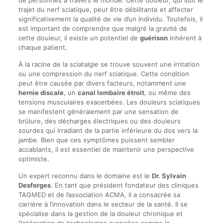
de personnes à travers le monde. Cette douleur, qui suit le
trajet du nerf sciatique, peut être débilitante et affecter
significativement la qualité de vie d’un individu. Toutefois, il
est important de comprendre que malgré la gravité de
cette douleur, il existe un potentiel de
guérison
inhérent à
chaque patient.
À la racine de la sciatalgie se trouve souvent une irritation
ou une compression du nerf sciatique. Cette condition
peut être causée par divers facteurs, notamment une
hernie discale
, un
canal lombaire étroit
, ou même des
tensions musculaires exacerbées. Les douleurs sciatiques
se manifestent généralement par une sensation de
brûlure, des décharges électriques ou des douleurs
sourdes qui irradiant de la partie inférieure du dos vers la
jambe. Bien que ces symptômes puissent sembler
accablants, il est essentiel de maintenir une perspective
optimiste.
Un expert reconnu dans le domaine est le
Dr. Sylvain
Desforges
. En tant que président fondateur des cliniques
TAGMED et de l’association ACMA, il a consacrée sa
carrière à l’innovation dans le secteur de la santé. Il se
spécialise dans la gestion de la douleur chronique et