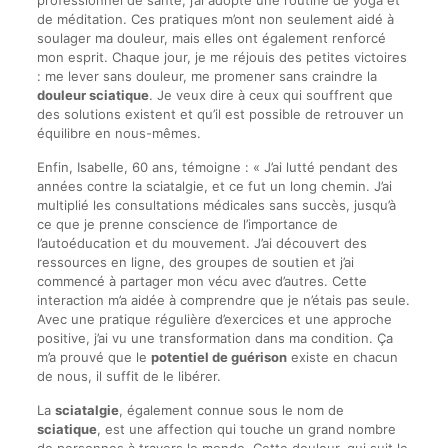
professionnel de santé, j’ai adopté une routine de yoga et
de méditation. Ces pratiques m’ont non seulement aidé à
soulager ma douleur, mais elles ont également renforcé
mon esprit. Chaque jour, je me réjouis des petites victoires
: me lever sans douleur, me promener sans craindre la
douleur sciatique
. Je veux dire à ceux qui souffrent que
des solutions existent et qu’il est possible de retrouver un
équilibre en nous-mêmes.
Enfin, Isabelle, 60 ans, témoigne : « J’ai lutté pendant des
années contre la sciatalgie, et ce fut un long chemin. J’ai
multiplié les consultations médicales sans succès, jusqu’à
ce que je prenne conscience de l’importance de
l’autoéducation et du mouvement. J’ai découvert des
ressources en ligne, des groupes de soutien et j’ai
commencé à partager mon vécu avec d’autres. Cette
interaction m’a aidée à comprendre que je n’étais pas seule.
Avec une pratique régulière d’exercices et une approche
positive, j’ai vu une transformation dans ma condition. Ça
m’a prouvé que le
potentiel de guérison
existe en chacun
de nous, il suffit de le libérer.
La
sciatalgie
, également connue sous le nom de
sciatique
, est une affection qui touche un grand nombre