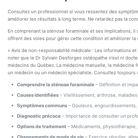
Consultez un professionnel si vous ressentez des symptôme
améliorer les résultats à long terme. Ne retardez pas la con
En comprenant la sténose foraminale et ses implications, il d
offrent des voies pour gérer cette condition et améliorer la 
« Avis de non-responsabilité médicale : Les informations et c
noter que le Dr Sylvain Desforges ostéopathe n’est ni docte
médecins du Québec. La médecine manuelle, la médecine fonct
un médecin ou un médecin spécialiste. Consultez toujours vo
Comprendre la sténose foraminale
– Définition et impac
Causes identifiées
– Vieillissement, arthrose, maladies
Symptômes communs
– Douleurs, engourdissements, 
Diagnostic précoce
– Importance de consulter un prof
Options de traitement
– Médicaments, physiothérapie, 
Changements de mode de vie
– Exercice régulier, ali