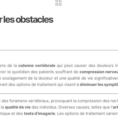
 les obstacles
ens de la
colonne vertébrale
qui peut causer des douleurs i
orer le quotidien des patients souffrant de
compression nerve
un soulagement de la douleur et une qualité de vie significativ
rant des options de traitement qui visent à
diminuer les symp
t des foramens vertébraux, provoquant la compression des ner
 la
qualité de vie
des individus. Diverses causes, telles que l’
ar
inique et des
tests d’imagerie
. Les options de traitement varien