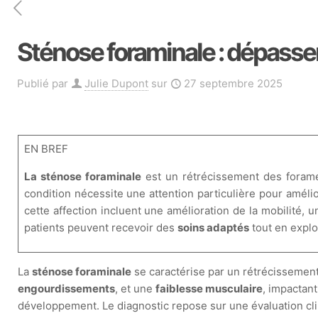
Sténose foraminale : dépasser
Publié par
Julie Dupont
sur
27 septembre 2025
EN BREF
La sténose foraminale
est un rétrécissement des foram
condition nécessite une attention particulière pour améli
cette affection incluent une amélioration de la mobilité, 
patients peuvent recevoir des
soins adaptés
tout en explo
La
sténose foraminale
se caractérise par un rétrécissemen
engourdissements
, et une
faiblesse musculaire
, impactant
développement. Le diagnostic repose sur une évaluation cl