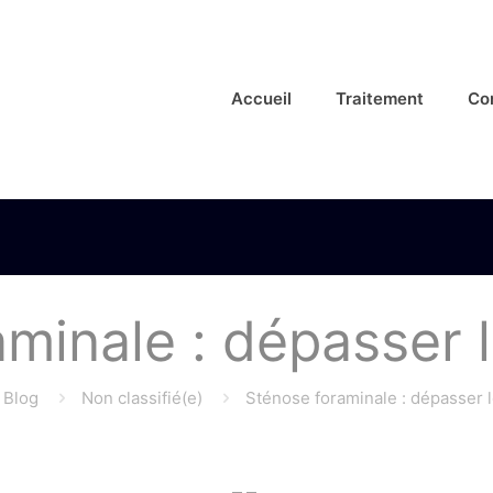
Accueil
Traitement
Co
minale : dépasser 
Blog
Non classifié(e)
Sténose foraminale : dépasser 