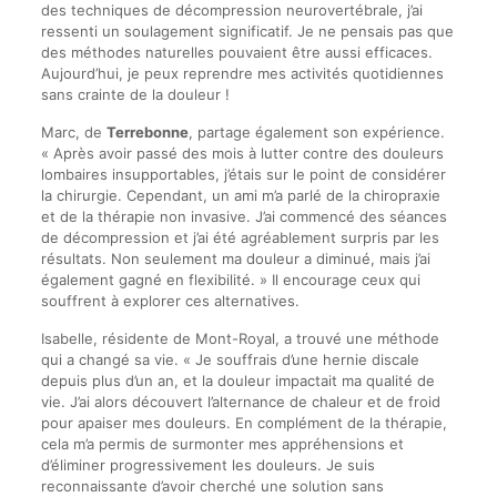
des techniques de décompression neurovertébrale, j’ai
ressenti un soulagement significatif. Je ne pensais pas que
des méthodes naturelles pouvaient être aussi efficaces.
Aujourd’hui, je peux reprendre mes activités quotidiennes
sans crainte de la douleur !
Marc, de
Terrebonne
, partage également son expérience.
« Après avoir passé des mois à lutter contre des douleurs
lombaires insupportables, j’étais sur le point de considérer
la chirurgie. Cependant, un ami m’a parlé de la chiropraxie
et de la thérapie non invasive. J’ai commencé des séances
de décompression et j’ai été agréablement surpris par les
résultats. Non seulement ma douleur a diminué, mais j’ai
également gagné en flexibilité. » Il encourage ceux qui
souffrent à explorer ces alternatives.
Isabelle, résidente de Mont-Royal, a trouvé une méthode
qui a changé sa vie. « Je souffrais d’une hernie discale
depuis plus d’un an, et la douleur impactait ma qualité de
vie. J’ai alors découvert l’alternance de chaleur et de froid
pour apaiser mes douleurs. En complément de la thérapie,
cela m’a permis de surmonter mes appréhensions et
d’éliminer progressivement les douleurs. Je suis
reconnaissante d’avoir cherché une solution sans