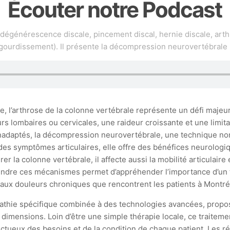
Écouter notre Podcast
(dégénérescence discale, pincement discal, hernie discale, arth
gourdissement). Il présente la décompression neurovertébrale
 l’arthrose de la colonne vertébrale représente un défi majeur
rs lombaires ou cervicales, une raideur croissante et une limit
 inadaptés, la décompression neurovertébrale, une technique no
 des symptômes articulaires, elle offre des bénéfices neurolog
érer la colonne vertébrale, il affecte aussi la mobilité articula
rendre ces mécanismes permet d’appréhender l’importance d’un tr
aux douleurs chroniques que rencontrent les patients à Montré
athie spécifique combinée à des technologies avancées, propo
dimensions. Loin d’être une simple thérapie locale, ce traitemen
ctueux des besoins et de la condition de chaque patient. Les 