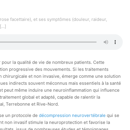
rose facettaire), et ses symptômes (douleur, raideur,
[…]
 pour la qualité de vie de nombreux patients. Cette
ation progressive des mouvements. Si les traitements
n chirurgicale et non invasive, émerge comme une solution
iques indirects souvent méconnus mais essentiels à la santé
ire et peut même induire une neuroinflammation qui influence
aitement global et adapté, capable de ralentir la
al, Terrebonne et Rive-Nord.
se un protocole de
décompression neurovertébrale
qui se
t non invasif stimule la neuroprotection et favorise la
résultats, issus de nombreuses études et témoignages