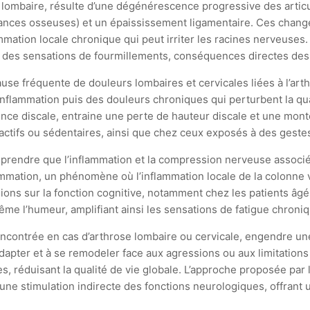
 ou lombaire, résulte d’une dégénérescence progressive des artic
oissances osseuses) et un épaississement ligamentaire. Ces chan
mation locale chronique qui peut irriter les racines nerveuse
des sensations de fourmillements, conséquences directes des
use fréquente de douleurs lombaires et cervicales liées à l’arthr
flammation puis des douleurs chroniques qui perturbent la quali
ce discale, entraine une perte de hauteur discale et une mont
actifs ou sédentaires, ainsi que chez ceux exposés à des gestes r
mprendre que l’inflammation et la compression nerveuse associé
mmation, un phénomène où l’inflammation locale de la colonne 
ons sur la fonction cognitive, notamment chez les patients âgé
ême l’humeur, amplifiant ainsi les sensations de fatigue chroniq
 rencontrée en cas d’arthrose lombaire ou cervicale, engendre un
’adapter et à se remodeler face aux agressions ou aux limitations
, réduisant la qualité de vie globale. L’approche proposée par 
ne stimulation indirecte des fonctions neurologiques, offrant u