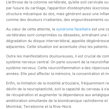
L’arthrose de la colonne vertébrale, qu’elle soit cervicale
par l’usure du cartilage, l’apparition d’ostéophytes (excr
structure mécanique du dos, mais génèrent aussi une inflam
comme des douleurs irradiantes, des engourdissements ou 
Au cœur de cette atteinte, le
syndrome facettaire
est une ca
vertébrales sont comprimées ou désaxées, entraînant une in
dégradation du disque intervertébral, appelée dégénérescen
adjacentes. Cette situation est accentuée chez les patients 
Outre les manifestations douloureuses, il est crucial de co
système nerveux central. On parle souvent de la neuroinfla
système nerveux. Cette neuroinflammation a des répercussi
années. Elle peut affecter la mémoire, la concentration et m
Enfin, la limitation de la mobilité articulaire, fréquemment
déclin de la neuroplasticité, soit la capacité du cerveau à s
de récupération et augmenter la dépendance aux antalgiques
amélioration simultanée de la biomécanique rachidienne et u
Montréal, Terrebonne et la Rive-Nord.