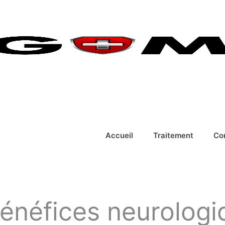
Accueil
Traitement
Co
énéfices neurologi