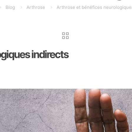
Blog
Arthrose
Arthrose et bénéfices neurologiques
giques indirects