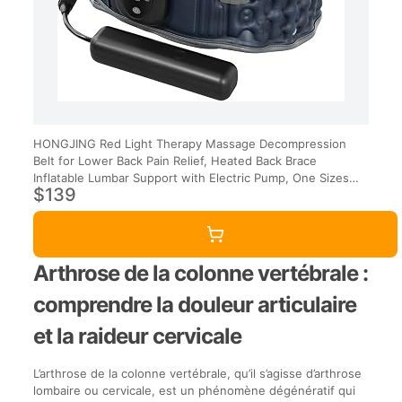
HONGJING Red Light Therapy Massage Decompression
Belt for Lower Back Pain Relief, Heated Back Brace
Inflatable Lumbar Support with Electric Pump, One Sizes
$139
Fits 29-49 Waist
Arthrose de la colonne vertébrale :
comprendre la douleur articulaire
et la raideur cervicale
L’arthrose de la colonne vertébrale, qu’il s’agisse d’arthrose
lombaire ou cervicale, est un phénomène dégénératif qui