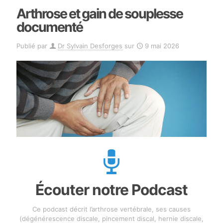
Arthrose et gain de souplesse
documenté
Publié par
Dr Sylvain Desforges
sur
9 mai 2026
Écouter notre Podcast
Ce podcast décrit l’arthrose vertébrale, ses causes
(dégénérescence discale, pincement discal, hernie discale,