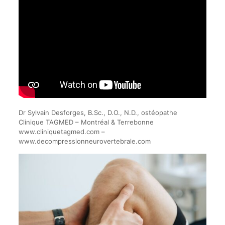
Dr Sylvain Desforges, B.Sc., D.O., N.D., ostéopathe
Clinique TAGMED – Montréal & Terrebonne
www.cliniquetagmed.com –
www.decompressionneurovertebrale.com