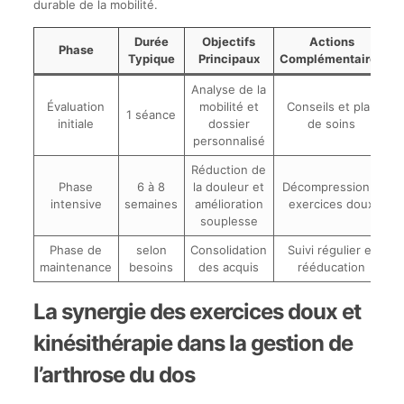
durable de la mobilité.
Durée
Objectifs
Actions
Phase
Typique
Principaux
Complémentaires
Analyse de la
Évaluation
mobilité et
Conseils et plan
1 séance
initiale
dossier
de soins
personnalisé
Réduction de
Phase
6 à 8
la douleur et
Décompression +
intensive
semaines
amélioration
exercices doux
souplesse
Phase de
selon
Consolidation
Suivi régulier et
maintenance
besoins
des acquis
rééducation
La synergie des exercices doux et
kinésithérapie dans la gestion de
l’arthrose du dos