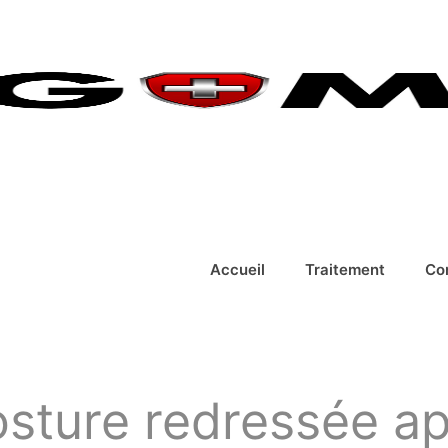
Accueil
Traitement
Co
osture redressée ap