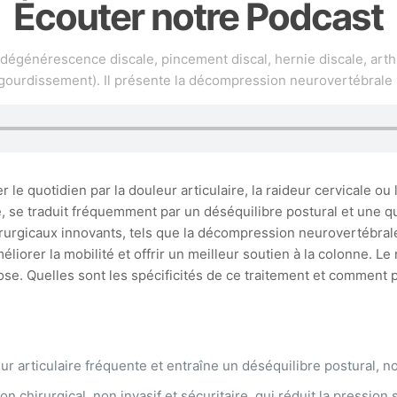
Écouter notre Podcast
(dégénérescence discale, pincement discal, hernie discale, arth
gourdissement). Il présente la décompression neurovertébrale
 le quotidien par la douleur articulaire, la raideur cervicale ou
 se traduit fréquemment par un déséquilibre postural et une qua
hirurgicaux innovants, tels que la décompression neurovertébra
éliorer la mobilité et offrir un meilleur soutien à la colonne. 
ose. Quelles sont les spécificités de ce traitement et comment
r articulaire fréquente et entraîne un déséquilibre postural, n
n chirurgical, non invasif et sécuritaire, qui réduit la pression