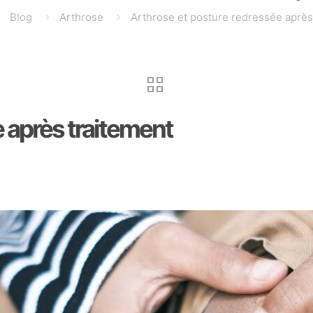
Blog
Arthrose
Arthrose et posture redressée après
 après traitement