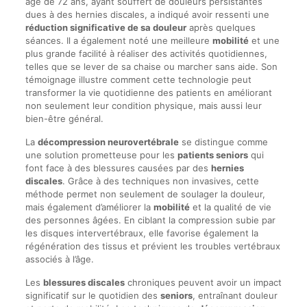
âgé de 72 ans, ayant souffert de douleurs persistantes
dues à des hernies discales, a indiqué avoir ressenti une
réduction significative de sa douleur
après quelques
séances. Il a également noté une meilleure
mobilité
et une
plus grande facilité à réaliser des activités quotidiennes,
telles que se lever de sa chaise ou marcher sans aide. Son
témoignage illustre comment cette technologie peut
transformer la vie quotidienne des patients en améliorant
non seulement leur condition physique, mais aussi leur
bien-être général.
La
décompression neurovertébrale
se distingue comme
une solution prometteuse pour les
patients seniors
qui
font face à des blessures causées par des
hernies
discales
. Grâce à des techniques non invasives, cette
méthode permet non seulement de soulager la douleur,
mais également d’améliorer la
mobilité
et la qualité de vie
des personnes âgées. En ciblant la compression subie par
les disques intervertébraux, elle favorise également la
régénération des tissus et prévient les troubles vertébraux
associés à l’âge.
Les
blessures discales
chroniques peuvent avoir un impact
significatif sur le quotidien des
seniors
, entraînant douleur