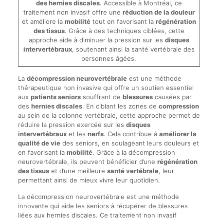
des hernies discales
. Accessible à Montréal, ce
traitement non invasif offre une
réduction de la douleur
et améliore la
mobilité
tout en favorisant la
régénération
des tissus
. Grâce à des techniques ciblées, cette
approche aide à diminuer la pression sur les
disques
intervertébraux
, soutenant ainsi la santé vertébrale des
personnes âgées.
La
décompression neurovertébrale
est une méthode
thérapeutique non invasive qui offre un soutien essentiel
aux
patients seniors
souffrant de
blessures
causées par
des
hernies discales
. En ciblant les zones de
compression
au sein de la colonne vertébrale, cette approche permet de
réduire la pression exercée sur les
disques
intervertébraux
et les
nerfs
. Cela contribue à
améliorer la
qualité de vie
des seniors, en soulageant leurs douleurs et
en favorisant la
mobilité
. Grâce à la décompression
neurovertébrale, ils peuvent bénéficier d’une
régénération
des tissus
et d’une meilleure
santé vertébrale
, leur
permettant ainsi de mieux vivre leur quotidien.
La décompression neurovertébrale est une méthode
innovante qui aide les seniors à récupérer de blessures
liées aux hernies discales. Ce traitement non invasif