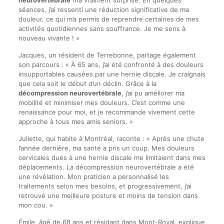
neurovertébrale
m’a vraiment surprise. En quelques
séances, j’ai ressenti une réduction significative de ma
douleur, ce qui m’a permis de reprendre certaines de mes
activités quotidiennes sans souffrance. Je me sens à
nouveau vivante ! »
Jacques, un résident de Terrebonne, partage également
son parcours : « À 65 ans, j’ai été confronté à des douleurs
insupportables causées par une hernie discale. Je craignais
que cela soit le début d’un déclin. Grâce à la
décompression neurovertébrale
, j’ai pu améliorer ma
mobilité et minimiser mes douleurs. C’est comme une
renaissance pour moi, et je recommande vivement cette
approche à tous mes amis seniors. »
Juliette, qui habite à Montréal, raconte : « Après une chute
l’année dernière, ma santé a pris un coup. Mes douleurs
cervicales dues à une hernie discale me limitaient dans mes
déplacements. La décompression neurovertébrale a été
une révélation. Mon praticien a personnalisé les
traitements selon mes besoins, et progressivement, j’ai
retrouvé une meilleure posture et moins de tension dans
mon cou. »
Émile, âgé de 68 ans et résidant dans Mont-Royal, explique