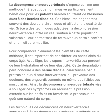
La
décompression neurovertébrale
s’impose comme une
méthode thérapeutique non invasive particulièrement
bénéfique pour les
patients seniors
souffrant de
blessures
dues à des hernies discales
. Ces blessures engendrent
souvent des douleurs chroniques et affectent la qualité de
vie. Grâce à des techniques adaptées, la décompression
neurovertébrale offre un réel soutien à cette population
vulnérable, leur permettant de retrouver un certain confort
et une meilleure mobilité.
Pour comprendre pleinement les bienfaits de cette
méthode, il est important de considérer les spécificités du
corps âgé. Avec l’âge, les disques intervertébraux perdent
de leur hydratation et de leur élasticité. Cette dégradation
peut conduire à des
hernie discale
, caractérisée par la
protrusion d’un disque intervertébral qui provoque des
douleurs, des engourdissements ou même des faiblesses
musculaires. Ainsi, la
décompression neurovertébrale
vise
à soulager ces symptômes en réduisant la pression
exercée sur les nerfs et en favorisant le processus de
guérison naturel du corps.
Les techniques de décompression neurovertébrale
consistent à étirer doucement la colonne vertébrale pour